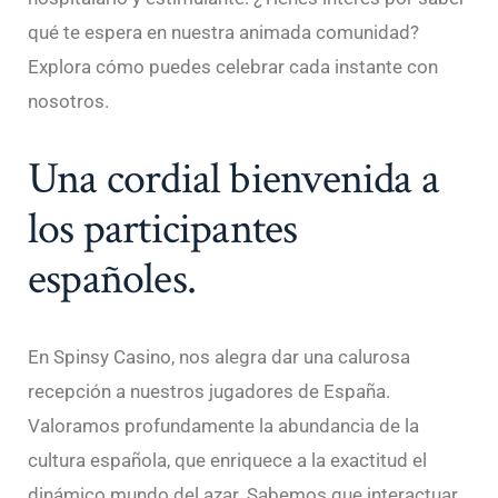
qué te espera en nuestra animada comunidad?
Explora cómo puedes celebrar cada instante con
nosotros.
Una cordial bienvenida a
los participantes
españoles.
En Spinsy Casino, nos alegra dar una calurosa
recepción a nuestros jugadores de España.
Valoramos profundamente la abundancia de la
cultura española, que enriquece a la exactitud el
dinámico mundo del azar. Sabemos que interactuar