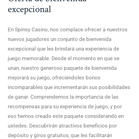
excepcional
En Spinsy Casino, nos complace ofrecer a nuestros
nuevos jugadores un conjunto de bienvenida
excepcional que les brindará una experiencia de
juego memorable. Desde el momento en que se
unan, nuestro generoso paquete de bienvenida
mejorará su juego, ofreciéndoles bonos
incomparables que incrementarán sus posibilidades
de ganar. Comprendemos la importancia de las
recompensas para su experiencia de juego, y por
eso hemos creado este paquete considerando en
ustedes. Descubrirán atractivos beneficios por
depósito y giros gratuitos, que les facilitarán