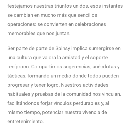
festejamos nuestras triunfos unidos, esos instantes
se cambian en mucho más que sencillos
operaciones: se convierten en celebraciones
memorables que nos juntan.
Ser parte de parte de Spinsy implica sumergirse en
una cultura que valora la amistad y el soporte
recíproco. Compartimos sugerencias, anécdotas y
tácticas, formando un medio donde todos pueden
progresar y tener logro. Nuestros actividades
habituales y pruebas de la comunidad nos vinculan,
facilitándonos forjar vínculos perdurables y, al
mismo tiempo, potenciar nuestra vivencia de
entretenimiento.