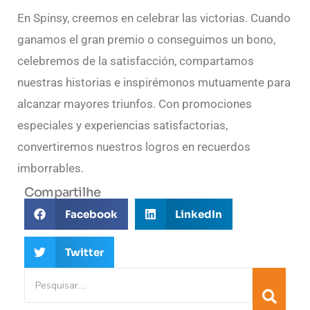
En Spinsy, creemos en celebrar las victorias. Cuando
ganamos el gran premio o conseguimos un bono,
celebremos de la satisfacción, compartamos
nuestras historias e inspirémonos mutuamente para
alcanzar mayores triunfos. Con promociones
especiales y experiencias satisfactorias,
convertiremos nuestros logros en recuerdos
imborrables.
Compartilhe
Facebook
LinkedIn
Twitter