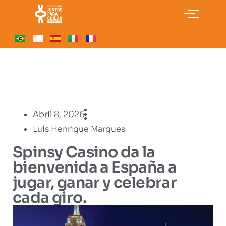
Abril 8, 2026
Luís Henrique Marques
Spinsy Casino da la
bienvenida a España a
jugar, ganar y celebrar
cada giro.