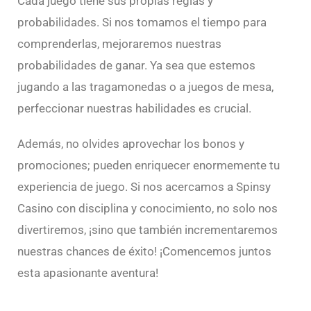
Cada juego tiene sus propias reglas y
probabilidades. Si nos tomamos el tiempo para
comprenderlas, mejoraremos nuestras
probabilidades de ganar. Ya sea que estemos
jugando a las tragamonedas o a juegos de mesa,
perfeccionar nuestras habilidades es crucial.
Además, no olvides aprovechar los bonos y
promociones; pueden enriquecer enormemente tu
experiencia de juego. Si nos acercamos a Spinsy
Casino con disciplina y conocimiento, no solo nos
divertiremos, ¡sino que también incrementaremos
nuestras chances de éxito! ¡Comencemos juntos
esta apasionante aventura!