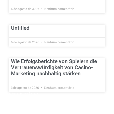
6 de agosto de 2026
Nenhum comentário
Untitled
6 de agosto de 2026
Nenhum comentário
Wie Erfolgsberichte von Spielern die
Vertrauenswürdigkeit von Casino-
Marketing nachhaltig stärken
3 de agosto de 2026
Nenhum comentário
Mais Notícias