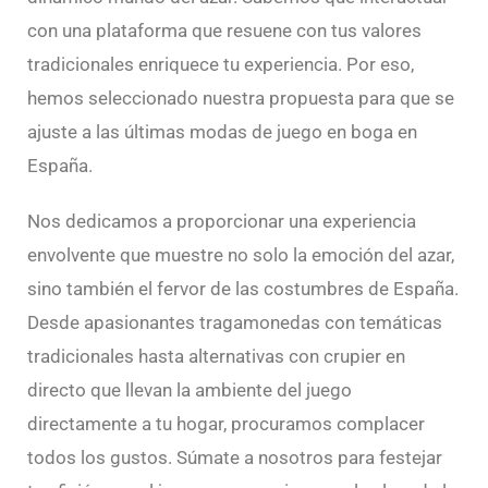
con una plataforma que resuene con tus valores
tradicionales enriquece tu experiencia. Por eso,
hemos seleccionado nuestra propuesta para que se
ajuste a las últimas modas de juego en boga en
España.
Nos dedicamos a proporcionar una experiencia
envolvente que muestre no solo la emoción del azar,
sino también el fervor de las costumbres de España.
Desde apasionantes tragamonedas con temáticas
tradicionales hasta alternativas con crupier en
directo que llevan la ambiente del juego
directamente a tu hogar, procuramos complacer
todos los gustos. Súmate a nosotros para festejar