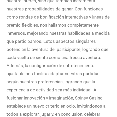
nuestra interés, sino que también incrementa
nuestras probabilidades de ganar. Con funciones
como rondas de bonificación interactivas y líneas de
premio flexibles, nos hallamos completamente
inmersos, mejorando nuestras habilidades a medida
que participamos. Estos aspectos singulares
potencian la aventura del participante, logrando que
cada vuelta se sienta como una fresca aventura.
Además, la configuración de entretenimiento
ajustable nos facilita adaptar nuestras partidas
según nuestras preferencias, logrando que la
experiencia de actividad sea más individual. Al
fusionar innovación y imaginación, Spinsy Casino
establece un nuevo criterio en ocio, invitándonos a
todos a explorar, jugar y, en conclusión, celebrar