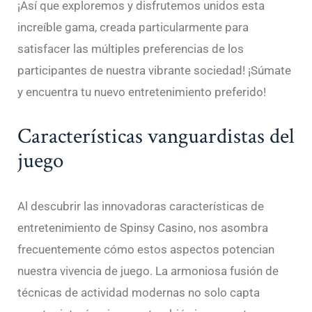
¡Así que exploremos y disfrutemos unidos esta
increíble gama, creada particularmente para
satisfacer las múltiples preferencias de los
participantes de nuestra vibrante sociedad! ¡Súmate
y encuentra tu nuevo entretenimiento preferido!
Características vanguardistas del
juego
Al descubrir las innovadoras características de
entretenimiento de Spinsy Casino, nos asombra
frecuentemente cómo estos aspectos potencian
nuestra vivencia de juego. La armoniosa fusión de
técnicas de actividad modernas no solo capta