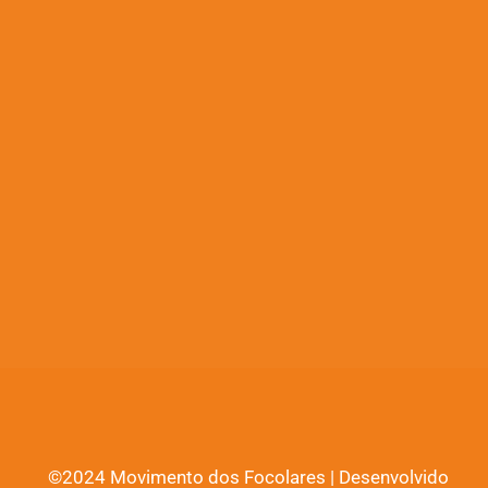
©2024 Movimento dos Focolares | Desenvolvido