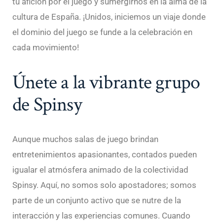
tu afición por el juego y sumergirnos en la alma de la
cultura de España. ¡Unidos, iniciemos un viaje donde
el dominio del juego se funde a la celebración en
cada movimiento!
Únete a la vibrante grupo
de Spinsy
Aunque muchos salas de juego brindan
entretenimientos apasionantes, contados pueden
igualar el atmósfera animado de la colectividad
Spinsy. Aquí, no somos solo apostadores; somos
parte de un conjunto activo que se nutre de la
interacción y las experiencias comunes. Cuando