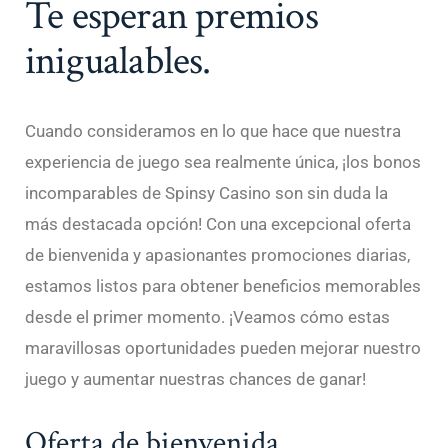
Te esperan premios
inigualables.
Cuando consideramos en lo que hace que nuestra
experiencia de juego sea realmente única, ¡los bonos
incomparables de Spinsy Casino son sin duda la
más destacada opción! Con una excepcional oferta
de bienvenida y apasionantes promociones diarias,
estamos listos para obtener beneficios memorables
desde el primer momento. ¡Veamos cómo estas
maravillosas oportunidades pueden mejorar nuestro
juego y aumentar nuestras chances de ganar!
Oferta de bienvenida