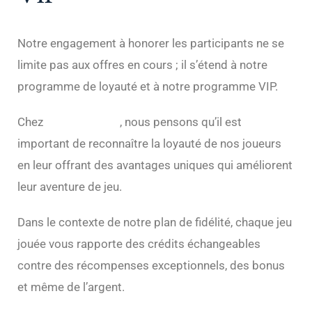
Notre engagement à honorer les participants ne se
limite pas aux offres en cours ; il s’étend à notre
programme de loyauté et à notre programme VIP.
Chez
Spinsy Casino
, nous pensons qu’il est
important de reconnaître la loyauté de nos joueurs
en leur offrant des avantages uniques qui améliorent
leur aventure de jeu.
Dans le contexte de notre plan de fidélité, chaque jeu
jouée vous rapporte des crédits échangeables
contre des récompenses exceptionnels, des bonus
et même de l’argent.