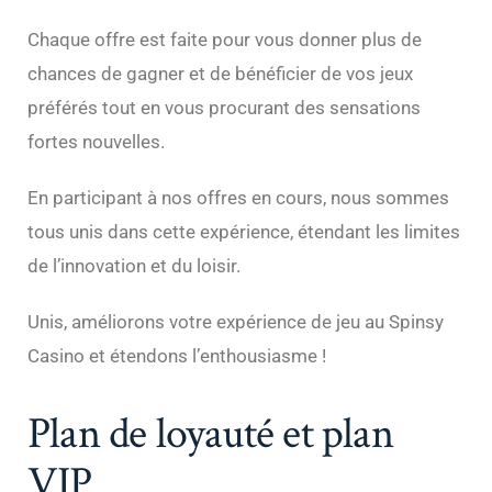
Chaque offre est faite pour vous donner plus de
chances de gagner et de bénéficier de vos jeux
préférés tout en vous procurant des sensations
fortes nouvelles.
En participant à nos offres en cours, nous sommes
tous unis dans cette expérience, étendant les limites
de l’innovation et du loisir.
Unis, améliorons votre expérience de jeu au Spinsy
Casino et étendons l’enthousiasme !
Plan de loyauté et plan
VIP