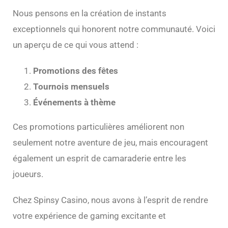
Nous pensons en la création de instants
exceptionnels qui honorent notre communauté. Voici
un aperçu de ce qui vous attend :
Promotions des fêtes
Tournois mensuels
Événements à thème
Ces promotions particulières améliorent non
seulement notre aventure de jeu, mais encouragent
également un esprit de camaraderie entre les
joueurs.
Chez Spinsy Casino, nous avons à l’esprit de rendre
votre expérience de gaming excitante et