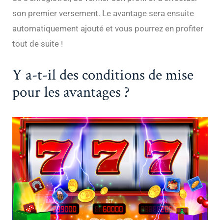
son premier versement. Le avantage sera ensuite
automatiquement ajouté et vous pourrez en profiter
tout de suite !
Y a-t-il des conditions de mise
pour les avantages ?