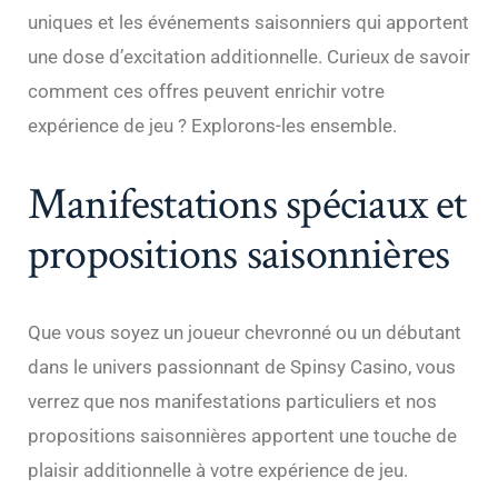
uniques et les événements saisonniers qui apportent
une dose d’excitation additionnelle. Curieux de savoir
comment ces offres peuvent enrichir votre
expérience de jeu ? Explorons-les ensemble.
Manifestations spéciaux et
propositions saisonnières
Que vous soyez un joueur chevronné ou un débutant
dans le univers passionnant de Spinsy Casino, vous
verrez que nos manifestations particuliers et nos
propositions saisonnières apportent une touche de
plaisir additionnelle à votre expérience de jeu.