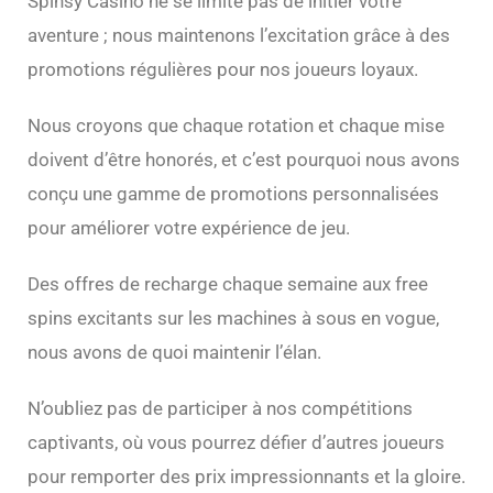
Spinsy Casino ne se limite pas de initier votre
aventure ; nous maintenons l’excitation grâce à des
promotions régulières pour nos joueurs loyaux.
Nous croyons que chaque rotation et chaque mise
doivent d’être honorés, et c’est pourquoi nous avons
conçu une gamme de promotions personnalisées
pour améliorer votre expérience de jeu.
Des offres de recharge chaque semaine aux free
spins excitants sur les machines à sous en vogue,
nous avons de quoi maintenir l’élan.
N’oubliez pas de participer à nos compétitions
captivants, où vous pourrez défier d’autres joueurs
pour remporter des prix impressionnants et la gloire.