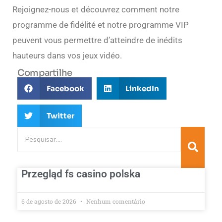
Rejoignez-nous et découvrez comment notre
programme de fidélité et notre programme VIP
peuvent vous permettre d’atteindre de inédits
hauteurs dans vos jeux vidéo.
Compartilhe
Facebook
LinkedIn
Twitter
Przegląd fs casino polska
6 de agosto de 2026
Nenhum comentário