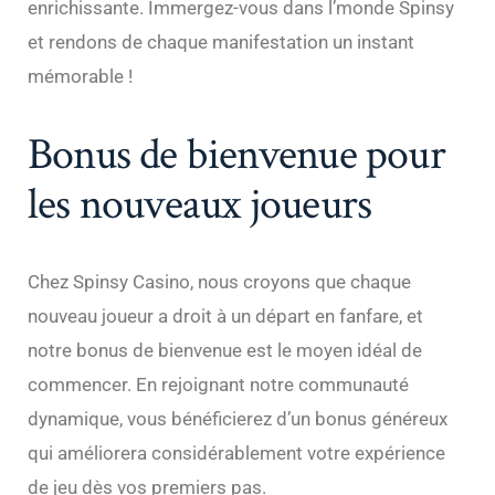
enrichissante. Immergez-vous dans l’monde Spinsy
et rendons de chaque manifestation un instant
mémorable !
Bonus de bienvenue pour
les nouveaux joueurs
Chez Spinsy Casino, nous croyons que chaque
nouveau joueur a droit à un départ en fanfare, et
notre bonus de bienvenue est le moyen idéal de
commencer. En rejoignant notre communauté
dynamique, vous bénéficierez d’un bonus généreux
qui améliorera considérablement votre expérience
de jeu dès vos premiers pas.