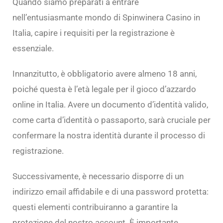
Quando siamo preparati a entrare
nell’entusiasmante mondo di Spinwinera Casino in
Italia, capire i requisiti per la registrazione è
essenziale.
Innanzitutto, è obbligatorio avere almeno 18 anni,
poiché questa è l’età legale per il gioco d’azzardo
online in Italia. Avere un documento d’identità valido,
come carta d’identità o passaporto, sarà cruciale per
confermare la nostra identità durante il processo di
registrazione.
Successivamente, è necessario disporre di un
indirizzo email affidabile e di una password protetta:
questi elementi contribuiranno a garantire la
protezione del nostro account. È importante