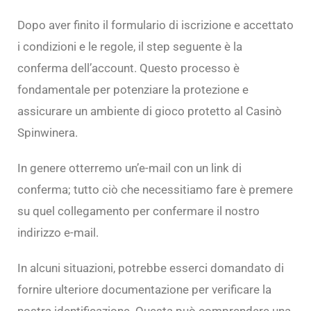
Dopo aver finito il formulario di iscrizione e accettato
i condizioni e le regole, il step seguente è la
conferma dell’account. Questo processo è
fondamentale per potenziare la protezione e
assicurare un ambiente di gioco protetto al Casinò
Spinwinera.
In genere otterremo un’e-mail con un link di
conferma; tutto ciò che necessitiamo fare è premere
su quel collegamento per confermare il nostro
indirizzo e-mail.
In alcuni situazioni, potrebbe esserci domandato di
fornire ulteriore documentazione per verificare la