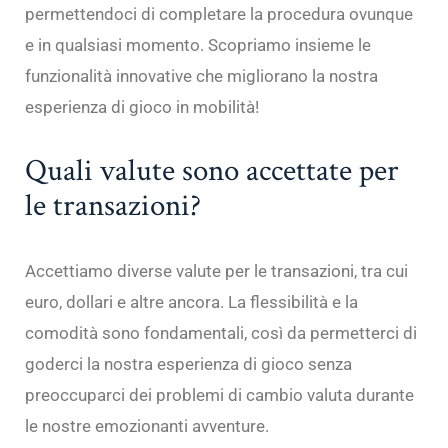
permettendoci di completare la procedura ovunque
e in qualsiasi momento. Scopriamo insieme le
funzionalità innovative che migliorano la nostra
esperienza di gioco in mobilità!
Quali valute sono accettate per
le transazioni?
Accettiamo diverse valute per le transazioni, tra cui
euro, dollari e altre ancora. La flessibilità e la
comodità sono fondamentali, così da permetterci di
goderci la nostra esperienza di gioco senza
preoccuparci dei problemi di cambio valuta durante
le nostre emozionanti avventure.