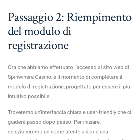
Passaggio 2: Riempimento
del modulo di
registrazione
Ora che abbiamo effettuato l’accesso al sito web di
Spinwinera Casino, è il momento di completare il
modulo di registrazione, progettato per essere il più
intuitivo possibile.
Troveremo un’interfaccia chiara e user-friendly che ci
guiderà passo dopo passo. Per iniziare,
selezioneremo un nome utente unico e una