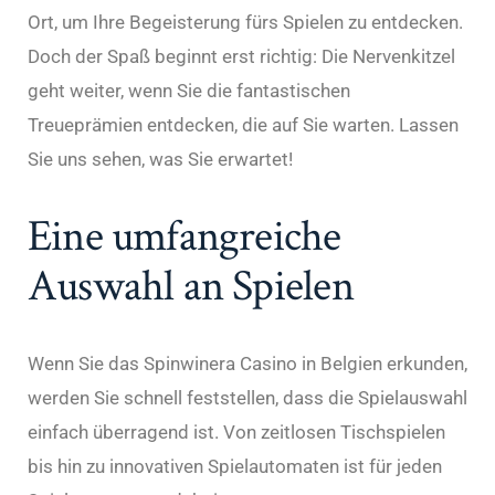
Ort, um Ihre Begeisterung fürs Spielen zu entdecken.
Doch der Spaß beginnt erst richtig: Die Nervenkitzel
geht weiter, wenn Sie die fantastischen
Treueprämien entdecken, die auf Sie warten. Lassen
Sie uns sehen, was Sie erwartet!
Eine umfangreiche
Auswahl an Spielen
Wenn Sie das Spinwinera Casino in Belgien erkunden,
werden Sie schnell feststellen, dass die Spielauswahl
einfach überragend ist. Von zeitlosen Tischspielen
bis hin zu innovativen Spielautomaten ist für jeden