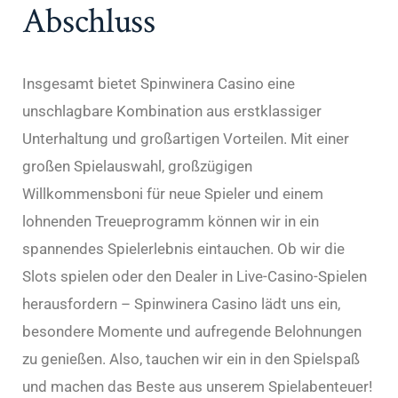
Abschluss
Insgesamt bietet Spinwinera Casino eine
unschlagbare Kombination aus erstklassiger
Unterhaltung und großartigen Vorteilen. Mit einer
großen Spielauswahl, großzügigen
Willkommensboni für neue Spieler und einem
lohnenden Treueprogramm können wir in ein
spannendes Spielerlebnis eintauchen. Ob wir die
Slots spielen oder den Dealer in Live-Casino-Spielen
herausfordern – Spinwinera Casino lädt uns ein,
besondere Momente und aufregende Belohnungen
zu genießen. Also, tauchen wir ein in den Spielspaß
und machen das Beste aus unserem Spielabenteuer!