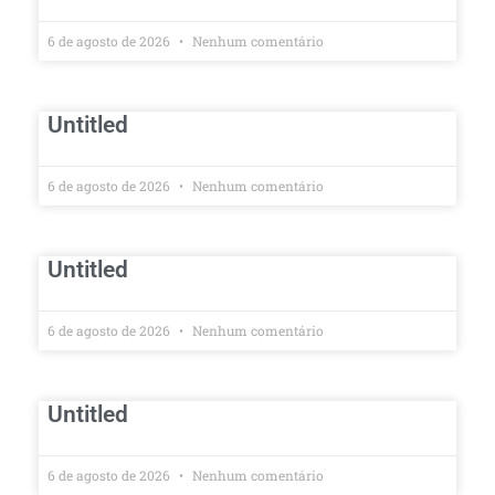
6 de agosto de 2026
Nenhum comentário
Untitled
6 de agosto de 2026
Nenhum comentário
Untitled
6 de agosto de 2026
Nenhum comentário
Untitled
6 de agosto de 2026
Nenhum comentário