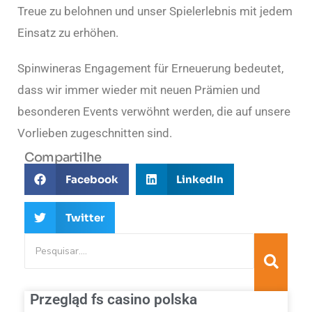
Treue zu belohnen und unser Spielerlebnis mit jedem
Einsatz zu erhöhen.
Spinwineras Engagement für Erneuerung bedeutet,
dass wir immer wieder mit neuen Prämien und
besonderen Events verwöhnt werden, die auf unsere
Vorlieben zugeschnitten sind.
Compartilhe
Facebook
LinkedIn
Twitter
Przegląd fs casino polska