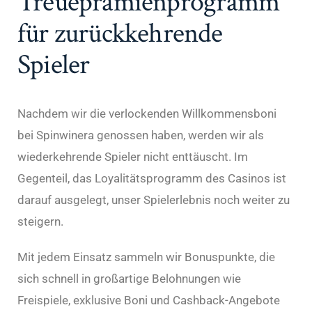
Treueprämienprogramm
für zurückkehrende
Spieler
Nachdem wir die verlockenden Willkommensboni
bei Spinwinera genossen haben, werden wir als
wiederkehrende Spieler nicht enttäuscht. Im
Gegenteil, das Loyalitätsprogramm des Casinos ist
darauf ausgelegt, unser Spielerlebnis noch weiter zu
steigern.
Mit jedem Einsatz sammeln wir Bonuspunkte, die
sich schnell in großartige Belohnungen wie
Freispiele, exklusive Boni und Cashback-Angebote