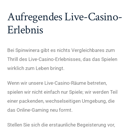
Aufregendes Live-Casino-
Erlebnis
Bei Spinwinera gibt es nichts Vergleichbares zum
Thrill des Live-Casino-Erlebnisses, das das Spielen
wirklich zum Leben bringt.
Wenn wir unsere Live-Casino-Räume betreten,
spielen wir nicht einfach nur Spiele; wir werden Teil
einer packenden, wechselseitigen Umgebung, die
das Online-Gaming neu formt.
Stellen Sie sich die erstaunliche Begeisterung vor,