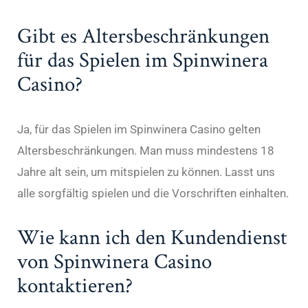
Gibt es Altersbeschränkungen
für das Spielen im Spinwinera
Casino?
Ja, für das Spielen im Spinwinera Casino gelten
Altersbeschränkungen. Man muss mindestens 18
Jahre alt sein, um mitspielen zu können. Lasst uns
alle sorgfältig spielen und die Vorschriften einhalten.
Wie kann ich den Kundendienst
von Spinwinera Casino
kontaktieren?