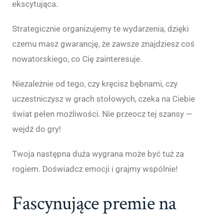
ekscytująca.
Strategicznie organizujemy te wydarzenia, dzięki
czemu masz gwarancję, że zawsze znajdziesz coś
nowatorskiego, co Cię zainteresuje.
Niezależnie od tego, czy kręcisz bębnami, czy
uczestniczysz w grach stołowych, czeka na Ciebie
świat pełen możliwości. Nie przeocz tej szansy —
wejdź do gry!
Twoja następna duża wygrana może być tuż za
rogiem. Doświadcz emocji i grajmy wspólnie!
Fascynujące premie na