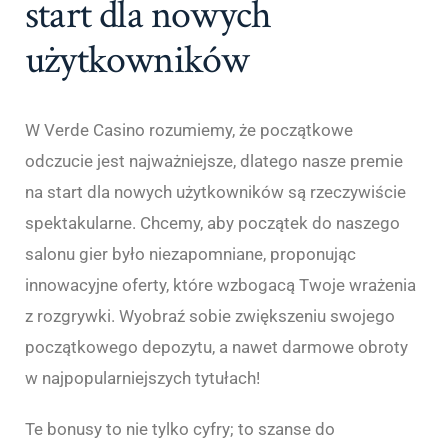
start dla nowych
użytkowników
W Verde Casino rozumiemy, że początkowe
odczucie jest najważniejsze, dlatego nasze premie
na start dla nowych użytkowników są rzeczywiście
spektakularne. Chcemy, aby początek do naszego
salonu gier było niezapomniane, proponując
innowacyjne oferty, które wzbogacą Twoje wrażenia
z rozgrywki. Wyobraź sobie zwiększeniu swojego
początkowego depozytu, a nawet darmowe obroty
w najpopularniejszych tytułach!
Te bonusy to nie tylko cyfry; to szanse do