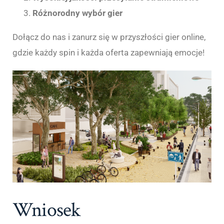
Różnorodny wybór gier
Dołącz do nas i zanurz się w przyszłości gier online,
gdzie każdy spin i każda oferta zapewniają emocje!
Wniosek