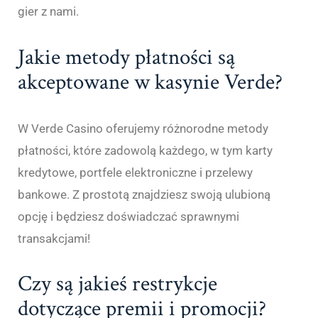
gier z nami.
Jakie metody płatności są
akceptowane w kasynie Verde?
W Verde Casino oferujemy różnorodne metody
płatności, które zadowolą każdego, w tym karty
kredytowe, portfele elektroniczne i przelewy
bankowe. Z prostotą znajdziesz swoją ulubioną
opcję i będziesz doświadczać sprawnymi
transakcjami!
Czy są jakieś restrykcje
dotyczące premii i promocji?