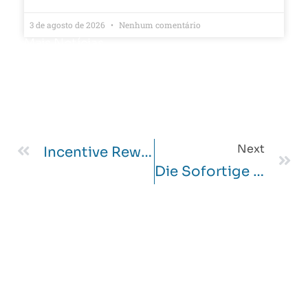
3 de agosto de 2026
Nenhum comentário
Mais Notícias
Next
Incentive Rewards Scheme At Hugo Casino For Australia Gamers
Die Sofortige Aktivierung Im Sankra Casino Initiiert Boni In Der Schweiz Schneller Aus.