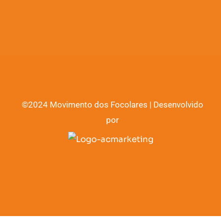
©2024 Movimento dos Focolares | Desenvolvido
por