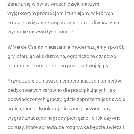
Zanurz się w świat wrażeń dzięki naszym
wyjątkowym promocjom i turniejom, w których
emocje związane z grą łączą się z możliwością na
wygranie niezwykłych nagród.
W Verde Casino nieustannie modernizujemy sposób
gry, oferując ekskluzywne, ograniczone czasowo
promocje, które podniosą poziom Twojej gry.
Przyłącz się do naszych emocjonujących turniejów,
dedykowanych zarówno dla początkujących, jak i
doświadczonych graczy, gdzie zaprezentujesz swoje
umiejętności. Konkuruj z innymi graczami, aby
wygrać znaczące nagrody pieniężne i ekskluzywne
bonusy, które sprawią, że rozgrywka będzie świeża i