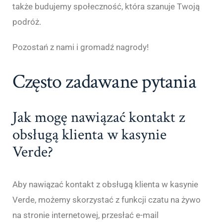
także budujemy społeczność, która szanuje Twoją
podróż.
Pozostań z nami i gromadź nagrody!
Często zadawane pytania
Jak mogę nawiązać kontakt z
obsługą klienta w kasynie
Verde?
Aby nawiązać kontakt z obsługą klienta w kasynie
Verde, możemy skorzystać z funkcji czatu na żywo
na stronie internetowej, przesłać e-mail