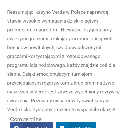
Reasumując, kasyno Verde w Polsce naprawdę
stawia wysokie wymagania dzięki ciągłym
promocjom i nagrodom. Nieważne, czy jesteśmy
świeżymi graczami szukającymi emocjonujących
bonusów powitalnych, czy doświadczonymi
graczami korzystającymi z rozbudowanego
programu lojalnościowego, każdy znajdzie coś dla
siebie. Dzięki emocjonującym turniejom i
przyciągającym rozgrywkom z krupierem na żywo,
nasz czas w Verde jest zawsze wypełniony rozrywkę
i wrażenia. Poznajmy niesamowity świat kasyna
Verde i skorzystajmy z razem te wspaniałe okazje!
Compartilhe