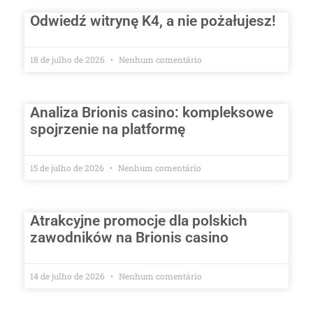
Odwiedź witrynę K4, a nie pożałujesz!
18 de julho de 2026
Nenhum comentário
Analiza Brionis casino: kompleksowe
spojrzenie na platformę
15 de julho de 2026
Nenhum comentário
Atrakcyjne promocje dla polskich
zawodników na Brionis casino
14 de julho de 2026
Nenhum comentário