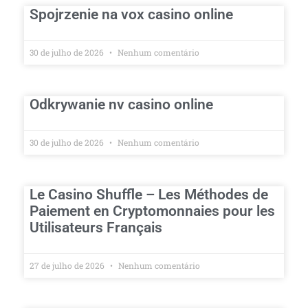
Spojrzenie na vox casino online
30 de julho de 2026
Nenhum comentário
Odkrywanie nv casino online
30 de julho de 2026
Nenhum comentário
Le Casino Shuffle – Les Méthodes de
Paiement en Cryptomonnaies pour les
Utilisateurs Français
27 de julho de 2026
Nenhum comentário