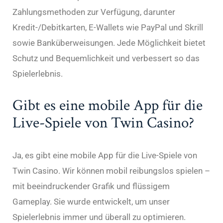
Zahlungsmethoden zur Verfügung, darunter
Kredit-/Debitkarten, E-Wallets wie PayPal und Skrill
sowie Banküberweisungen. Jede Möglichkeit bietet
Schutz und Bequemlichkeit und verbessert so das
Spielerlebnis.
Gibt es eine mobile App für die
Live-Spiele von Twin Casino?
Ja, es gibt eine mobile App für die Live-Spiele von
Twin Casino. Wir können mobil reibungslos spielen –
mit beeindruckender Grafik und flüssigem
Gameplay. Sie wurde entwickelt, um unser
Spielerlebnis immer und überall zu optimieren.