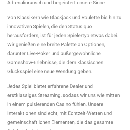
Adrenalinrausch und begeistert unsere Sinne.
Von Klassikern wie Blackjack und Roulette bis hin zu
innovativen Spielen, die den Status quo
herausfordern, ist für jeden Spielertyp etwas dabei.
Wir genießen eine breite Palette an Optionen,
darunter Live-Poker und außergewöhnliche
Gameshow-Erlebnisse, die dem klassischen
Glücksspiel eine neue Wendung geben.
Jedes Spiel bietet erfahrene Dealer und
erstklassiges Streaming, sodass wir uns wie mitten
in einem pulsierenden Casino fühlen. Unsere
Interaktionen sind echt, mit Echtzeit-Wetten und
gemeinschaftlichen Elementen, die das gesamte