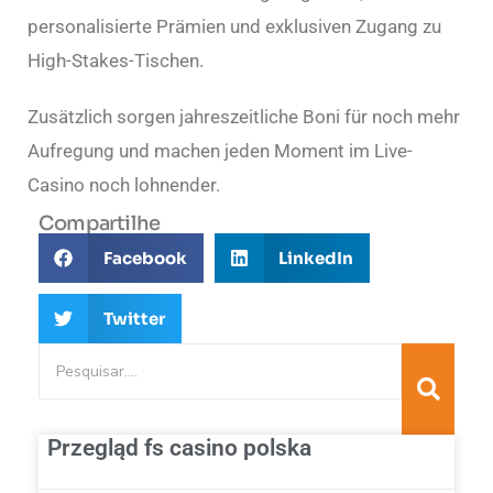
personalisierte Prämien und exklusiven Zugang zu
High-Stakes-Tischen.
Zusätzlich sorgen jahreszeitliche Boni für noch mehr
Aufregung und machen jeden Moment im Live-
Casino noch lohnender.
Compartilhe
Facebook
LinkedIn
Twitter
Przegląd fs casino polska