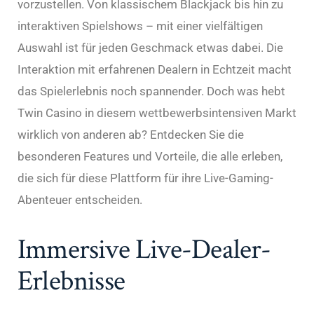
vorzustellen. Von klassischem Blackjack bis hin zu
interaktiven Spielshows – mit einer vielfältigen
Auswahl ist für jeden Geschmack etwas dabei. Die
Interaktion mit erfahrenen Dealern in Echtzeit macht
das Spielerlebnis noch spannender. Doch was hebt
Twin Casino in diesem wettbewerbsintensiven Markt
wirklich von anderen ab? Entdecken Sie die
besonderen Features und Vorteile, die alle erleben,
die sich für diese Plattform für ihre Live-Gaming-
Abenteuer entscheiden.
Immersive Live-Dealer-
Erlebnisse