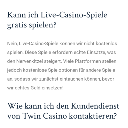
Kann ich Live-Casino-Spiele
gratis spielen?
Nein, Live-Casino-Spiele können wir nicht kostenlos
spielen. Diese Spiele erfordern echte Einsätze, was
den Nervenkitzel steigert. Viele Plattformen stellen
jedoch kostenlose Spieloptionen für andere Spiele
an, sodass wir zunächst eintauchen können, bevor
wir echtes Geld einsetzen!
Wie kann ich den Kundendienst
von Twin Casino kontaktieren?