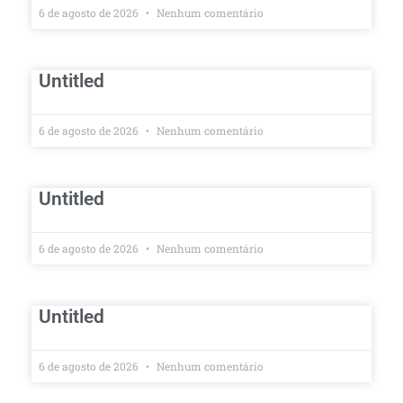
6 de agosto de 2026
Nenhum comentário
Untitled
6 de agosto de 2026
Nenhum comentário
Untitled
6 de agosto de 2026
Nenhum comentário
Untitled
6 de agosto de 2026
Nenhum comentário