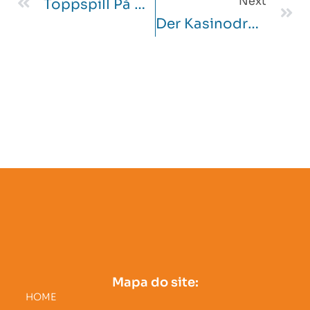
Next
Toppspill På Robocat Casino For Norske Spillere
Der Kasinodrømmer Går I Oppfyllelse For Norske Spillere Med Azurslot Casino
Mapa do site:
HOME