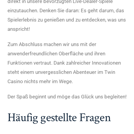
direkt in unsere bevorzugten Live-Dealer-Spiele
einzutauchen. Denken Sie daran: Es geht darum, das
Spielerlebnis zu genießen und zu entdecken, was uns
anspricht!
Zum Abschluss machen wir uns mit der
anwenderfreundlichen Oberfläche und ihren
Funktionen vertraut. Dank zahlreicher Innovationen
steht einem unvergesslichen Abenteuer im Twin
Casino nichts mehr im Wege.
Der Spaß beginnt und möge das Glück uns begleiten!
Häufig gestellte Fragen