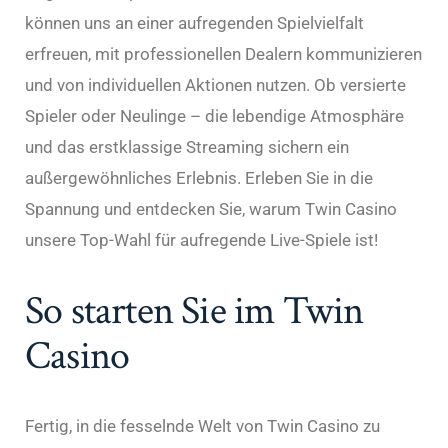
können uns an einer aufregenden Spielvielfalt
erfreuen, mit professionellen Dealern kommunizieren
und von individuellen Aktionen nutzen. Ob versierte
Spieler oder Neulinge – die lebendige Atmosphäre
und das erstklassige Streaming sichern ein
außergewöhnliches Erlebnis. Erleben Sie in die
Spannung und entdecken Sie, warum Twin Casino
unsere Top-Wahl für aufregende Live-Spiele ist!
So starten Sie im Twin
Casino
Fertig, in die fesselnde Welt von Twin Casino zu