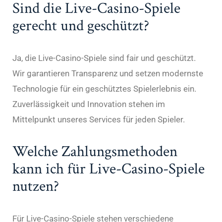
Sind die Live-Casino-Spiele
gerecht und geschützt?
Ja, die Live-Casino-Spiele sind fair und geschützt.
Wir garantieren Transparenz und setzen modernste
Technologie für ein geschütztes Spielerlebnis ein.
Zuverlässigkeit und Innovation stehen im
Mittelpunkt unseres Services für jeden Spieler.
Welche Zahlungsmethoden
kann ich für Live-Casino-Spiele
nutzen?
Für Live-Casino-Spiele stehen verschiedene