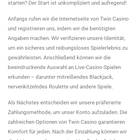
starten? Der Start ist unkompliziert und aufregend!
Anfangs rufen wir die Internetseite von Twin Casino
und registrieren uns, indem wir die benötigten
Angaben machen. Wir verifizieren unsere Identität,
um ein sicheres und reibungsloses Spielerlebnis zu
gewährleisten. Anschließend können wir die
beeindruckende Auswahl an Live-Casino-Spielen
erkunden – darunter mitreißendes Blackjack,
nervenkitzelndes Roulette und andere Spiele.
Als Nächstes entscheiden wir unsere präferierte
Zahlungsmethode, um unser Konto aufzuladen. Die
zahlreichen Optionen von Twin Casino garantieren
Komfort für jeden. Nach der Einzahlung können wir