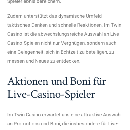
Spielerlebnis bereichern.
Zudem unterstützt das dynamische Umfeld
taktisches Denken und schnelle Reaktionen. Im Twin
Casino ist die abwechslungsreiche Auswahl an Live-
Casino-Spielen nicht nur Vergnügen, sondern auch
eine Gelegenheit, sich in Echtzeit zu beteiligen, zu
messen und Neues zu entdecken.
Aktionen und Boni für
Live-Casino-Spieler
Im Twin Casino erwartet uns eine attraktive Auswahl
an Promotions und Boni, die insbesondere für Live-