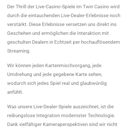
Der Thrill der Live-Casino-Spiele im Twin Casino wird
durch die eintauchenden Live-Dealer-Erlebnisse noch
verstärkt. Diese Erlebnisse versetzen uns direkt ins
Geschehen und ermöglichen die Interaktion mit
geschulten Dealern in Echtzeit per hochauflösendem
Streaming.
Wir können jeden Kartenmischvorgang, jede
Umdrehung und jede gegebene Karte sehen,
wodurch sich jedes Spiel real und glaubwürdig
anfühlt.
Was unsere Live-Dealer-Spiele auszeichnet, ist die
reibungslose Integration modernster Technologie.
Dank vielfältiger Kameraperspektiven sind wir nicht