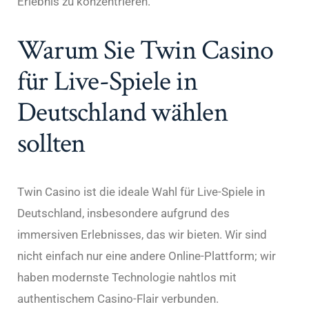
Erlebnis zu konzentrieren.
Warum Sie Twin Casino
für Live-Spiele in
Deutschland wählen
sollten
Twin Casino ist die ideale Wahl für Live-Spiele in
Deutschland, insbesondere aufgrund des
immersiven Erlebnisses, das wir bieten. Wir sind
nicht einfach nur eine andere Online-Plattform; wir
haben modernste Technologie nahtlos mit
authentischem Casino-Flair verbunden.