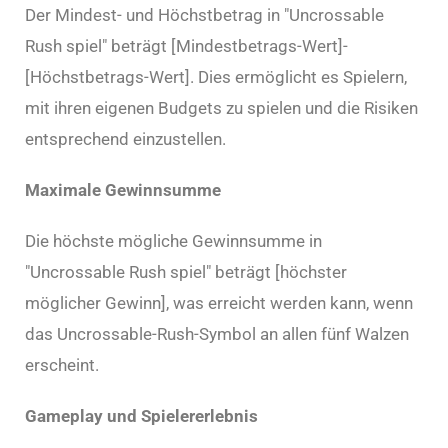
Der Mindest- und Höchstbetrag in "Uncrossable
Rush spiel" beträgt [Mindestbetrags-Wert]-
[Höchstbetrags-Wert]. Dies ermöglicht es Spielern,
mit ihren eigenen Budgets zu spielen und die Risiken
entsprechend einzustellen.
Maximale Gewinnsumme
Die höchste mögliche Gewinnsumme in
"Uncrossable Rush spiel" beträgt [höchster
möglicher Gewinn], was erreicht werden kann, wenn
das Uncrossable-Rush-Symbol an allen fünf Walzen
erscheint.
Gameplay und Spielererlebnis