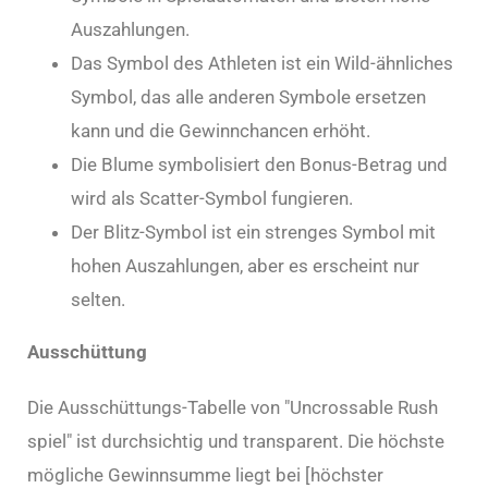
Auszahlungen.
Das Symbol des Athleten ist ein Wild-ähnliches
Symbol, das alle anderen Symbole ersetzen
kann und die Gewinnchancen erhöht.
Die Blume symbolisiert den Bonus-Betrag und
wird als Scatter-Symbol fungieren.
Der Blitz-Symbol ist ein strenges Symbol mit
hohen Auszahlungen, aber es erscheint nur
selten.
Ausschüttung
Die Ausschüttungs-Tabelle von "Uncrossable Rush
spiel" ist durchsichtig und transparent. Die höchste
mögliche Gewinnsumme liegt bei [höchster