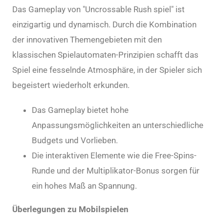
Das Gameplay von "Uncrossable Rush spiel" ist
einzigartig und dynamisch. Durch die Kombination
der innovativen Themengebieten mit den
klassischen Spielautomaten-Prinzipien schafft das
Spiel eine fesselnde Atmosphäre, in der Spieler sich
begeistert wiederholt erkunden.
Das Gameplay bietet hohe
Anpassungsmöglichkeiten an unterschiedliche
Budgets und Vorlieben.
Die interaktiven Elemente wie die Free-Spins-
Runde und der Multiplikator-Bonus sorgen für
ein hohes Maß an Spannung.
Überlegungen zu Mobilspielen