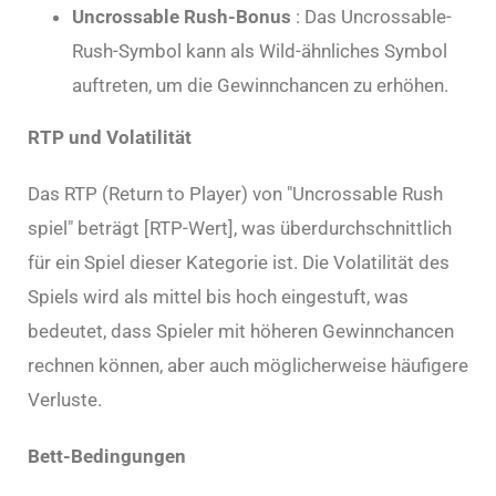
Uncrossable Rush-Bonus
: Das Uncrossable-
Rush-Symbol kann als Wild-ähnliches Symbol
auftreten, um die Gewinnchancen zu erhöhen.
RTP und Volatilität
Das RTP (Return to Player) von "Uncrossable Rush
spiel" beträgt [RTP-Wert], was überdurchschnittlich
für ein Spiel dieser Kategorie ist. Die Volatilität des
Spiels wird als mittel bis hoch eingestuft, was
bedeutet, dass Spieler mit höheren Gewinnchancen
rechnen können, aber auch möglicherweise häufigere
Verluste.
Bett-Bedingungen