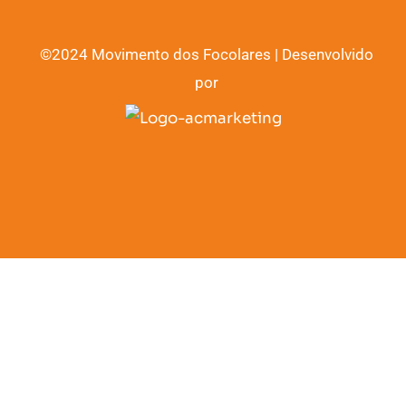
©2024 Movimento dos Focolares | Desenvolvido
por