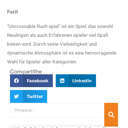
Fazit
"Uncrossable Rush spiel" ist ein Spiel, das sowohl
Neulingen als auch Erfahrenen spieler viel Spaß
bieten wird. Durch seine Vielseitigkeit und
dynamische Atmosphäre ist es eine hervorragende
Wahl für Spieler aller Kategorien.
Compartilhe
Facebook
LinkedIn
Twitter