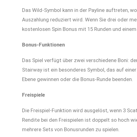
Das Wild-Symbol kann in der Payline auftreten, w
Auszahlung reduziert wird. Wenn Sie drei oder me
kostenlosen Spin Bonus mit 15 Runden und einem M
Bonus-Funktionen
Das Spiel verfügt über zwei verschiedene Boni: den
Stairway ist ein besonderes Symbol, das auf einer 
Ebene gewinnen oder die Bonus-Runde beenden.
Freispiele
Die Freispiel-Funktion wird ausgelöst, wenn 3 Sca
Rendite bei den Freispielen ist doppelt so hoch wie
mehrere Sets von Bonusrunden zu spielen.