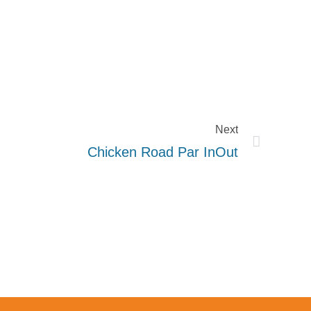
Next
Chicken Road Par InOut