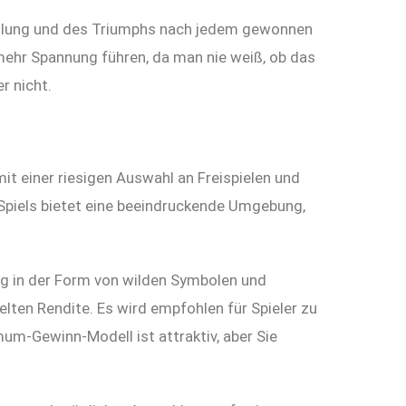
rfüllung und des Triumphs nach jedem gewonnen
u mehr Spannung führen, da man nie weiß, ob das
r nicht.
mit einer riesigen Auswahl an Freispielen und
 Spiels bietet eine beeindruckende Umgebung,
ung in der Form von wilden Symbolen und
lten Rendite. Es wird empfohlen für Spieler zu
um-Gewinn-Modell ist attraktiv, aber Sie
.