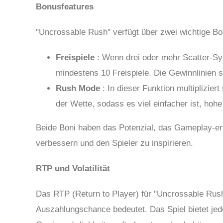
Bonusfeatures
"Uncrossable Rush" verfügt über zwei wichtige Bo
Freispiele
: Wenn drei oder mehr Scatter-Sy
mindestens 10 Freispiele. Die Gewinnlinien 
Rush Mode
: In dieser Funktion multiplizie
der Wette, sodass es viel einfacher ist, ho
Beide Boni haben das Potenzial, das Gameplay-er
verbessern und den Spieler zu inspirieren.
RTP und Volatilität
Das RTP (Return to Player) für "Uncrossable Rus
Auszahlungschance bedeutet. Das Spiel bietet jedo