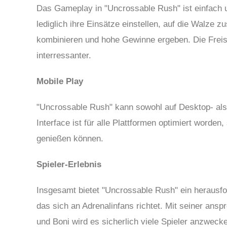
Das Gameplay in "Uncrossable Rush" ist einfach 
lediglich ihre Einsätze einstellen, auf die Walze
kombinieren und hohe Gewinne ergeben. Die Freis
interressanter.
Mobile Play
"Uncrossable Rush" kann sowohl auf Desktop- als
Interface ist für alle Plattformen optimiert worde
genießen können.
Spieler-Erlebnis
Insgesamt bietet "Uncrossable Rush" ein herausfo
das sich an Adrenalinfans richtet. Mit seiner ans
und Boni wird es sicherlich viele Spieler anzwec