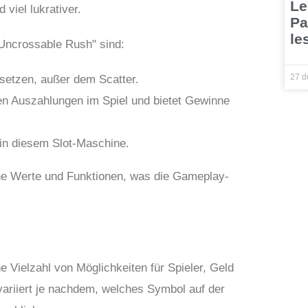
Le
viel lukrativer.
Pa
le
"Uncrossable Rush" sind:
27 d
setzen, außer dem Scatter.
Mais
en Auszahlungen im Spiel und bietet Gewinne
 in diesem Slot-Maschine.
he Werte und Funktionen, was die Gameplay-
e Vielzahl von Möglichkeiten für Spieler, Geld
ariiert je nachdem, welches Symbol auf der