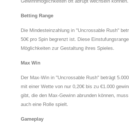
Gewinnmöglichkeiten oft abrupt wechseln können.
Betting Range
Die Mindesteinzahlung in "Uncrossable Rush" betr
50€ pro Spin begrenzt ist. Diese Einstufungsrange
Möglichkeiten zur Gestaltung ihres Spieles.
Max Win
Der Max-Win in "Uncrossable Rush" beträgt 5.000x
mit einer Wette von nur 0,20€ bis zu €1.000 gew
gibt, die den Max-Gewinn abrunden können, mus
auch eine Rolle spielt.
Gameplay