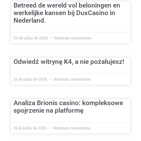
Betreed de wereld vol beloningen en
werkelijke kansen bij DuxCasino in
Nederland.
20 de julho de 2026
Nenhum comentário
Odwiedź witrynę K4, a nie pożałujesz!
18 de julho de 2026
Nenhum comentário
Analiza Brionis casino: kompleksowe
spojrzenie na platformę
15 de julho de 2026
Nenhum comentário