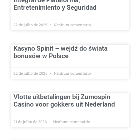
Entretenimiento y Seguridad
22 de julho de 2026
Nenhum comentário
Kasyno Spinit – wejdź do świata
bonusów w Polsce
22 de julho de 2026
Nenhum comentário
Vlotte uitbetalingen bij Zumospin
Casino voor gokkers uit Nederland
21 de julho de 2026
Nenhum comentário