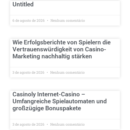
Untitled
6 de agosto de 2026
Nenhum comentário
Wie Erfolgsberichte von Spielern die
Vertrauenswürdigkeit von Casino-
Marketing nachhaltig stärken
3 de agosto de 2026
Nenhum comentário
Casinoly Internet-Casino –
Umfangreiche Spielautomaten und
großzügige Bonuspakete
3 de agosto de 2026
Nenhum comentário