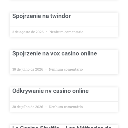
Spojrzenie na twindor
3 de agosto de 2026
Nenhum comentário
Spojrzenie na vox casino online
30 de julho de 2026
Nenhum comentário
Odkrywanie nv casino online
30 de julho de 2026
Nenhum comentário