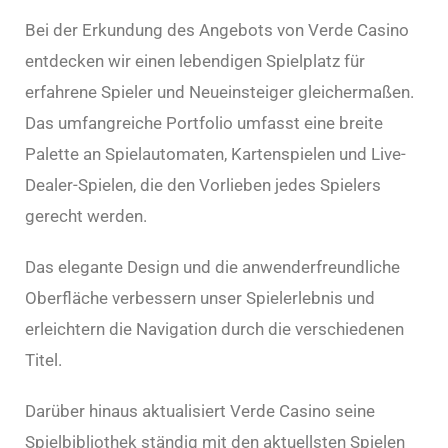
Bei der Erkundung des Angebots von Verde Casino
entdecken wir einen lebendigen Spielplatz für
erfahrene Spieler und Neueinsteiger gleichermaßen.
Das umfangreiche Portfolio umfasst eine breite
Palette an Spielautomaten, Kartenspielen und Live-
Dealer-Spielen, die den Vorlieben jedes Spielers
gerecht werden.
Das elegante Design und die anwenderfreundliche
Oberfläche verbessern unser Spielerlebnis und
erleichtern die Navigation durch die verschiedenen
Titel.
Darüber hinaus aktualisiert Verde Casino seine
Spielbibliothek ständig mit den aktuellsten Spielen