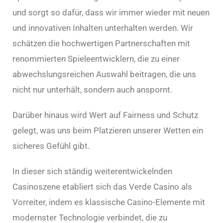
und sorgt so dafür, dass wir immer wieder mit neuen
und innovativen Inhalten unterhalten werden. Wir
schätzen die hochwertigen Partnerschaften mit
renommierten Spieleentwicklern, die zu einer
abwechslungsreichen Auswahl beitragen, die uns
nicht nur unterhält, sondern auch anspornt.
Darüber hinaus wird Wert auf Fairness und Schutz
gelegt, was uns beim Platzieren unserer Wetten ein
sicheres Gefühl gibt.
In dieser sich ständig weiterentwickelnden
Casinoszene etabliert sich das Verde Casino als
Vorreiter, indem es klassische Casino-Elemente mit
modernster Technologie verbindet, die zu