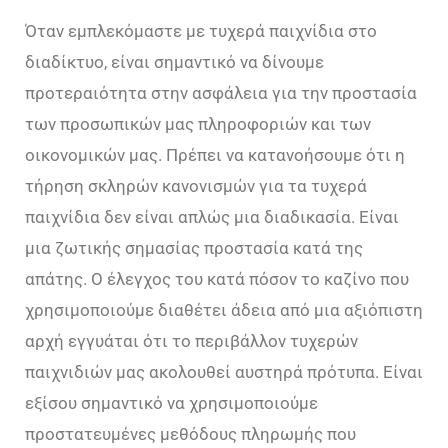
Όταν εμπλεκόμαστε με τυχερά παιχνίδια στο
διαδίκτυο, είναι σημαντικό να δίνουμε
προτεραιότητα στην ασφάλεια για την προστασία
των προσωπικών μας πληροφοριών και των
οικονομικών μας. Πρέπει να κατανοήσουμε ότι η
τήρηση σκληρών κανονισμών για τα τυχερά
παιχνίδια δεν είναι απλώς μια διαδικασία. Είναι
μια ζωτικής σημασίας προστασία κατά της
απάτης. Ο έλεγχος του κατά πόσον το καζίνο που
χρησιμοποιούμε διαθέτει άδεια από μια αξιόπιστη
αρχή εγγυάται ότι το περιβάλλον τυχερών
παιχνιδιών μας ακολουθεί αυστηρά πρότυπα. Είναι
εξίσου σημαντικό να χρησιμοποιούμε
προστατευμένες μεθόδους πληρωμής που