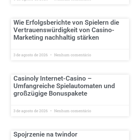
Wie Erfolgsberichte von Spielern die
Vertrauenswürdigkeit von Casino-
Marketing nachhaltig stärken
3 de agosto de 2026
Nenhum comentário
Casinoly Internet-Casino –
Umfangreiche Spielautomaten und
großzügige Bonuspakete
3 de agosto de 2026
Nenhum comentário
Spojrzenie na twindor