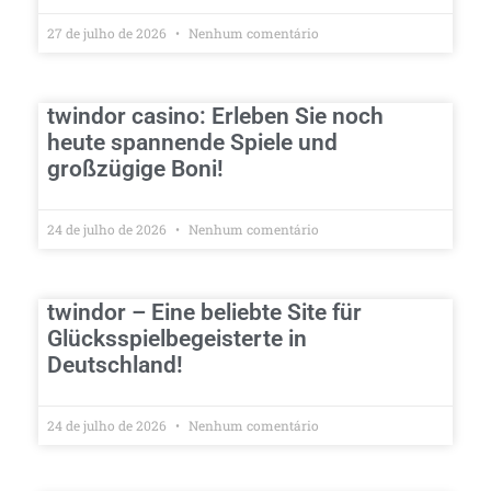
27 de julho de 2026
Nenhum comentário
twindor casino: Erleben Sie noch
heute spannende Spiele und
großzügige Boni!
24 de julho de 2026
Nenhum comentário
twindor – Eine beliebte Site für
Glücksspielbegeisterte in
Deutschland!
24 de julho de 2026
Nenhum comentário