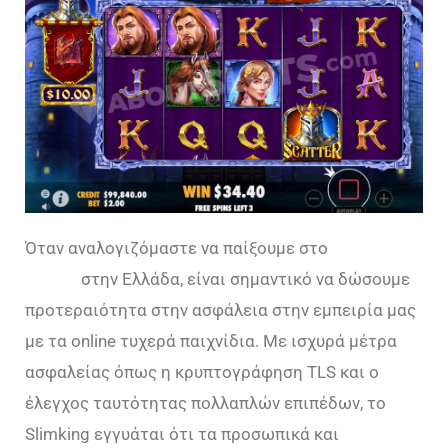
Όταν αναλογιζόμαστε να παίξουμε στο
Slimking
Casino
στην Ελλάδα, είναι σημαντικό να δώσουμε
προτεραιότητα στην ασφάλεια στην εμπειρία μας
με τα online τυχερά παιχνίδια. Με ισχυρά μέτρα
ασφαλείας όπως η κρυπτογράφηση TLS και ο
έλεγχος ταυτότητας πολλαπλών επιπέδων, το
Slimking εγγυάται ότι τα προσωπικά και