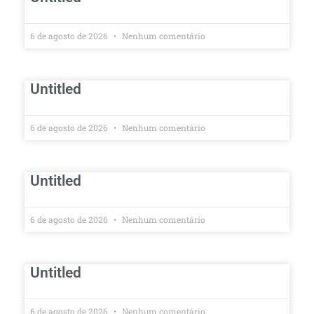
6 de agosto de 2026
Nenhum comentário
Untitled
6 de agosto de 2026
Nenhum comentário
Untitled
6 de agosto de 2026
Nenhum comentário
Untitled
6 de agosto de 2026
Nenhum comentário