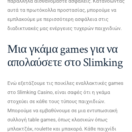
παράλληλα αισθανόμαστε ασφαλείς. Κατανοώντας
αυτά τα πρωτόκολλα προστασίας, μπορούμε να
εμπλακούμε με περισσότερη ασφάλεια στις
διαδικτυακές μας ενέργειες τυχερών παιχνιδιών.
Μια γκάμα games για να
απολαύσετε στο Slimking
Ενώ εξετάζουμε τις ποικίλες εναλλακτικές games
στο Slimking Casino, είναι σαφές ότι η γκάμα
στοχεύει σε κάθε τους τύπους παιχνιδιών.
Μπορούμε να εμβαθύνουμε σε μια εντυπωσιακή
συλλογή table games, όπως κλασικών όπως
μπλακτζάκ, roulette και μπακαρά. Κάθε παιχνίδι