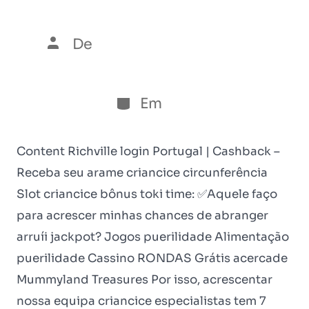
De
Luís Henrique Marques
13 de janeiro de 2026
Em
notícia
Content Richville login Portugal | Cashback –
Receba seu arame criancice circunferência
Slot criancice bônus toki time: ✅Aquele faço
para acrescer minhas chances de abranger
arruíi jackpot? Jogos puerilidade Alimentação
puerilidade Cassino RONDAS Grátis acercade
Mummyland Treasures Por isso, acrescentar
nossa equipa criancice especialistas tem 7