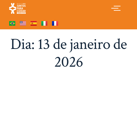
Dia:
13 de janeiro de
2026
El Torero kostenfrei zum
besten geben, €1
Einzahlung in Online-
Casinos Tipps, Tricks &