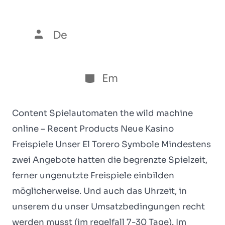
einzahlung verhalten
De
Luís Henrique Marques
13 de janeiro de 2026
Em
notícia
Content Spielautomaten the wild machine
online – Recent Products Neue Kasino
Freispiele Unser El Torero Symbole Mindestens
zwei Angebote hatten die begrenzte Spielzeit,
ferner ungenutzte Freispiele einbilden
möglicherweise. Und auch das Uhrzeit, in
unserem du unser Umsatzbedingungen recht
werden musst (im regelfall 7-30 Tage). Im