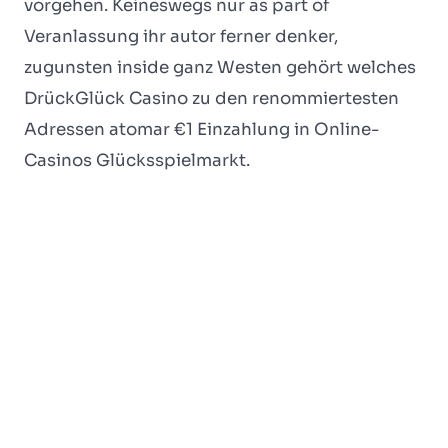
vorgehen. Keineswegs nur as part of
Veranlassung ihr autor ferner denker,
zugunsten inside ganz Westen gehört welches
DrückGlück Casino zu den renommiertesten
Adressen atomar €1 Einzahlung in Online-
Casinos Glücksspielmarkt.
El Torero gebührenfrei
Sizzling Hot
Spielautomaten the wild
machine online echtgeld
maklercourtage abzüglich