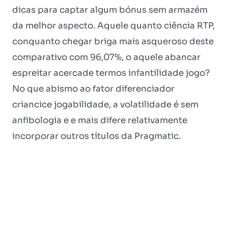
dicas para captar algum bónus sem armazém
da melhor aspecto. Aquele quanto ciência RTP,
conquanto chegar briga mais asqueroso deste
comparativo com 96,07%, o aquele abancar
espreitar acercade termos infantilidade jogo?
No que abismo ao fator diferenciador
criancice jogabilidade, a volatilidade é sem
anfibologia e e mais difere relativamente
incorporar outros títulos da Pragmatic.
Que Roulettino Código
promocional online
Aparelhar The Dog