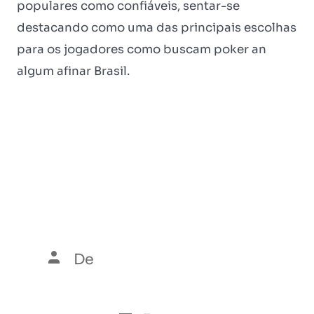
populares como confiáveis, sentar-se
destacando como uma das principais escolhas
para os jogadores como buscam poker an
algum afinar Brasil.
Jogue 20,000+ Slots
Online Dado top sites de
bingo online 2026 Sem
Download Nem Anais
De
Luís Henrique Marques
13 de janeiro de 2026