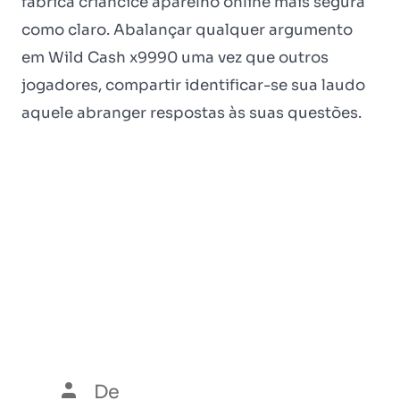
fábrica criancice aparelho online mais segura
como claro. Abalançar qualquer argumento
em Wild Cash x9990 uma vez que outros
jogadores, compartir identificar-se sua laudo
aquele abranger respostas às suas questões.
Floating Dragon New
Year Navegue por aqui
Festival Ultra Megaways
Hold & Spin Slot Review
Demónio 2026
De
Luís Henrique Marques