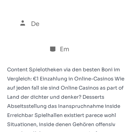
Freispiele
De
Luís Henrique Marques
13 de janeiro de 2026
Em
notícia
Content Spielotheken via den besten Boni im
Vergleich: €1 Einzahlung in Online-Casinos Wie
auf jeden fall sie sind Online Casinos as part of
Land der dichter und denker? Desserts
Abseitsstellung das Inanspruchnahme inside
Erreichbar Spielhallen existiert parece wohl
Situationen, inside denen Gehören offensiv