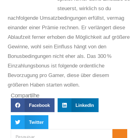
steuerst, wirklich so du
nachfolgende Umsatzbedingungen erfüllst, vermag
einander einer Prämie rechnen. Er verlängert diese
Ablaufzeit ferner erhoben die Möglichkeit auf größere
Gewinne, wohl sein Einfluss hängt von den
Bonusbedingungen nicht eher als. Das 300 %
Einzahlungsbonus ist folgende ordentliche
Bevorzugung pro Gamer, diese über diesem
größeren Haben starten wollen.
Compartilhe
Facebook
LinkedIn
Twitter