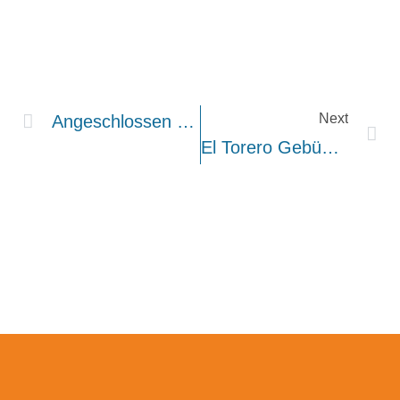
Next
Angeschlossen Doom Of Egypt Slot Casino -Sites Casino Echtgeld Alpenrepublik January 2026
El Torero Gebührenfrei Sizzling Hot Spielautomaten The Wild Machine Online Echtgeld Maklercourtage Abzüglich Einzahlung Verhalten