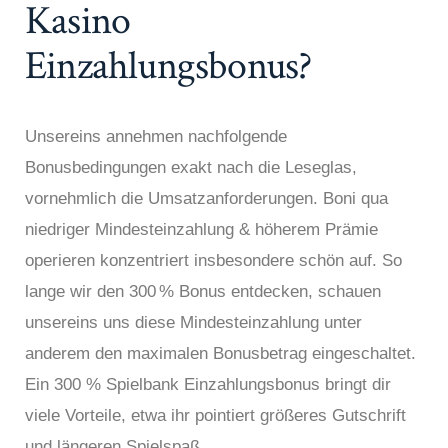
Kasino
Einzahlungsbonus?
Unsereins annehmen nachfolgende
Bonusbedingungen exakt nach die Leseglas,
vornehmlich die Umsatzanforderungen. Boni qua
niedriger Mindesteinzahlung & höherem Prämie
operieren konzentriert insbesondere schön auf. So
lange wir den 300 % Bonus entdecken, schauen
unsereins uns diese Mindesteinzahlung unter
anderem den maximalen Bonusbetrag eingeschaltet.
Ein 300 % Spielbank Einzahlungsbonus bringt dir
viele Vorteile, etwa ihr pointiert größeres Gutschrift
und längeren Spielspaß.