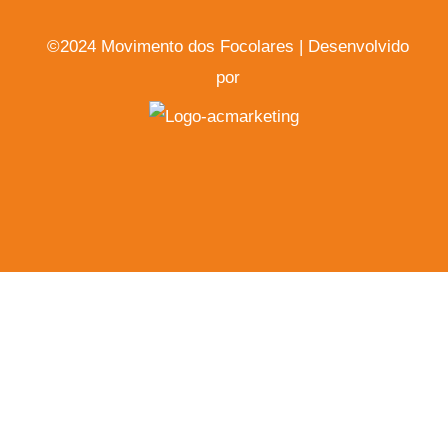
©2024 Movimento dos Focolares | Desenvolvido
por