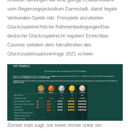
vom Regierungspräsidium Darmstadt, damit legale
Verbunden-Spiele inkl. Freispiele anzubieten.
Glücksspielrechtliche RahmenbedingungenDas
deutsche Glücksspielrecht reguliert Erreichbar-
Casinos seitdem dem Inkrafttreten des
Glücksspielstaatsvertrags 2021 schwer.
Zocker man sagt, sie seien immer unter ein