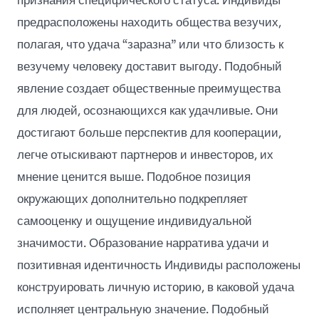
признания специфического статуса. Индивиды
предрасположены находить общества везучих,
полагая, что удача “заразна” или что близость к
везучему человеку доставит выгоду. Подобный
явление создает общественные преимущества
для людей, осознающихся как удачливые. Они
достигают больше перспектив для кооперации,
легче отыскивают партнеров и инвесторов, их
мнение ценится выше. Подобное позиция
окружающих дополнительно подкрепляет
самооценку и ощущение индивидуальной
значимости. Образование нарратива удачи и
позитивная идентичность Индивиды расположены
конструировать личную историю, в каковой удача
исполняет центральную значение. Подобный