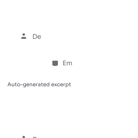
ice fishing game
De
Luís Henrique Marques
19 de janeiro de 2026
Em
notícia
Auto-generated excerpt
Jocul de Noroc Prin Strada
Păsărilor 2