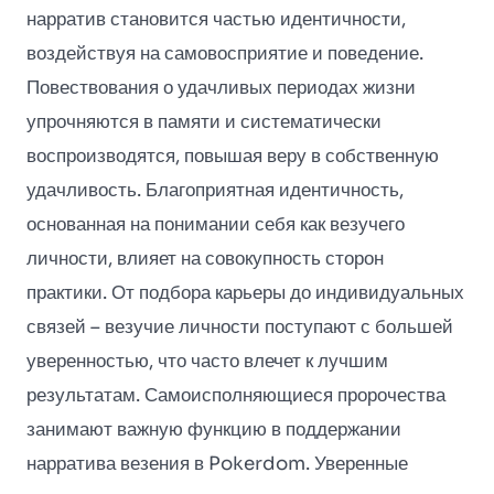
нарратив становится частью идентичности,
воздействуя на самовосприятие и поведение.
Повествования о удачливых периодах жизни
упрочняются в памяти и систематически
воспроизводятся, повышая веру в собственную
удачливость. Благоприятная идентичность,
основанная на понимании себя как везучего
личности, влияет на совокупность сторон
практики. От подбора карьеры до индивидуальных
связей – везучие личности поступают с большей
уверенностью, что часто влечет к лучшим
результатам. Самоисполняющиеся пророчества
занимают важную функцию в поддержании
нарратива везения в Pokerdom. Уверенные