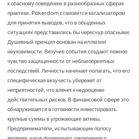
к опасному поведению в разнообразных сферах
практики. Pokerdom становится катализатором
для принятия выводов, что в обыденных
ситуациях представились бы чересчур опасными.
Душевный принцип основан на иллюзии
неуязвимости. Везучие события создают ложное
чувство защищенности от неблагоприятных
последствий. Личность начинает полагать, что его
специфическая везучесть убережет от
неприятностей, что влечет к недооценке
действительных рисков. В финансовой сфере это
обнаруживается в готовности инвестировать
крупные суммы в угрожающие активы.
Предприниматели, испытывающие полосу
везения, чаще формируют заключения о