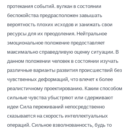
протекания событий. вулкан в состоянии
беспокойства предрасположен завышать
вероятность плохих исходов и занижать свои
ресурсы для их преодоления. Нейтральное
эмоциональное положение предоставляет
максимально справедливую оценку ситуации. В
данном положении человек в состоянии изучать
различные варианты развития происшествий без
чувственных деформаций, что влечет к более
реалистичному проектированию. Каким способом
сильные чувства убыстряют или сдерживают
идеи Сила переживаний непосредственно
сказывается на скорость интеллектуальных
операций. Сильное взволнованность, будь то