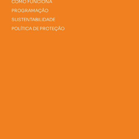
COMO FUNCIONA
PROGRAMAÇÃO
SUSTENTABILIDADE
POLÍTICA DE PROTEÇÃO