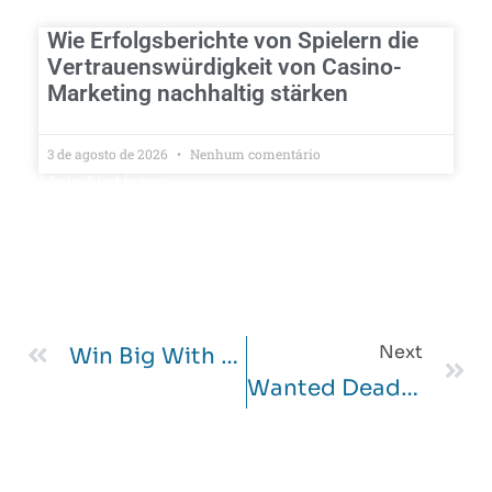
Wie Erfolgsberichte von Spielern die
Vertrauenswürdigkeit von Casino-
Marketing nachhaltig stärken
3 de agosto de 2026
Nenhum comentário
Mais Notícias
Next
Win Big With Andar Bahar: Classic Indian Card Game
Wanted Dead Or A Wild: The Heist