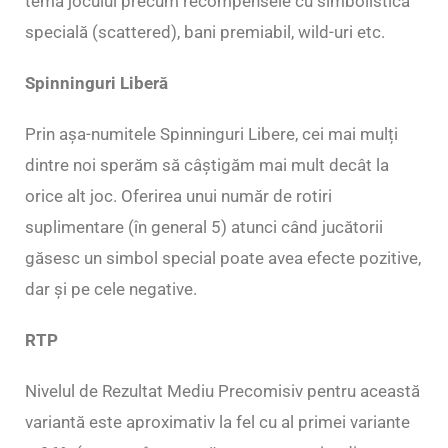
tema jocului precum recompensele cu simbolistica
specială (scattered), bani premiabil, wild-uri etc.
Spinninguri Liberă
Prin așa-numitele Spinninguri Libere, cei mai mulți
dintre noi sperăm să câștigăm mai mult decât la
orice alt joc. Oferirea unui număr de rotiri
suplimentare (în general 5) atunci când jucătorii
găsesc un simbol special poate avea efecte pozitive,
dar și pe cele negative.
RTP
Nivelul de Rezultat Mediu Precomisiv pentru această
variantă este aproximativ la fel cu al primei variante