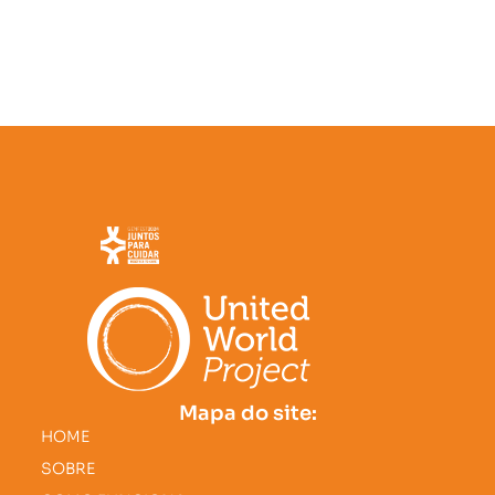
Mapa do site:
HOME
SOBRE