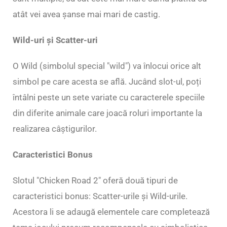
atât vei avea șanse mai mari de castig.
Wild-uri și Scatter-uri
O Wild (simbolul special "wild") va înlocui orice alt
simbol pe care acesta se află. Jucând slot-ul, poți
întâlni peste un sete variate cu caracterele speciile
din diferite animale care joacă roluri importante la
realizarea câștigurilor.
Caracteristici Bonus
Slotul "Chicken Road 2" oferă două tipuri de
caracteristici bonus: Scatter-urile și Wild-urile.
Acestora li se adaugă elementele care completează