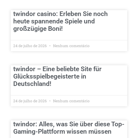
twindor casino: Erleben Sie noch
heute spannende Spiele und
großzügige Boni!
24 de julho de 2026
Nenhum comentário
twindor – Eine beliebte Site für
Glücksspielbegeisterte in
Deutschland!
24 de julho de 2026
Nenhum comentário
twindor: Alles, was Sie über diese Top-
Gaming-Plattform wissen müssen