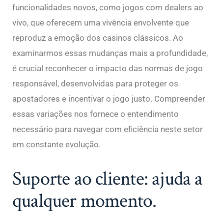
funcionalidades novos, como jogos com dealers ao
vivo, que oferecem uma vivência envolvente que
reproduz a emoção dos casinos clássicos. Ao
examinarmos essas mudanças mais a profundidade,
é crucial reconhecer o impacto das normas de jogo
responsável, desenvolvidas para proteger os
apostadores e incentivar o jogo justo. Compreender
essas variações nos fornece o entendimento
necessário para navegar com eficiência neste setor
em constante evolução.
Suporte ao cliente: ajuda a
qualquer momento.