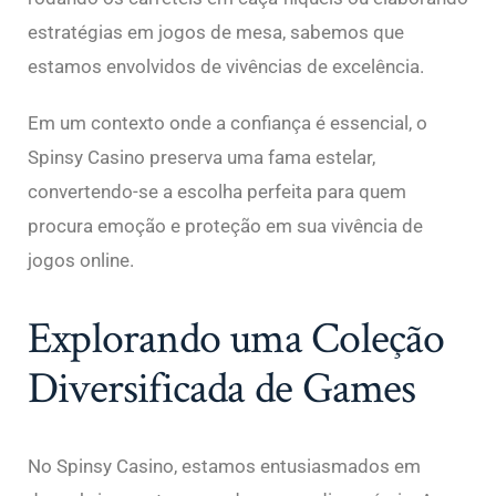
estratégias em jogos de mesa, sabemos que
estamos envolvidos de vivências de excelência.
Em um contexto onde a confiança é essencial, o
Spinsy Casino preserva uma fama estelar,
convertendo-se a escolha perfeita para quem
procura emoção e proteção em sua vivência de
jogos online.
Explorando uma Coleção
Diversificada de Games
No Spinsy Casino, estamos entusiasmados em