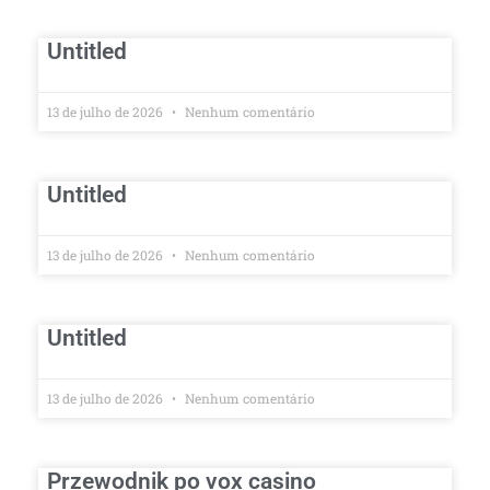
Untitled
13 de julho de 2026
Nenhum comentário
Untitled
13 de julho de 2026
Nenhum comentário
Untitled
13 de julho de 2026
Nenhum comentário
Przewodnik po vox casino