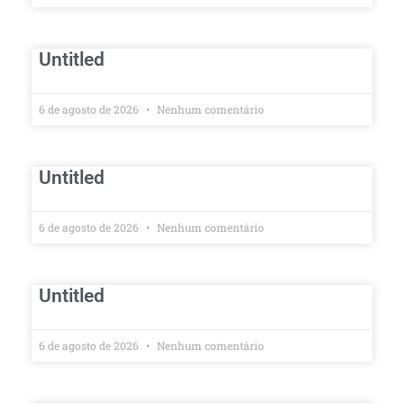
Untitled
6 de agosto de 2026
Nenhum comentário
Untitled
6 de agosto de 2026
Nenhum comentário
Untitled
6 de agosto de 2026
Nenhum comentário