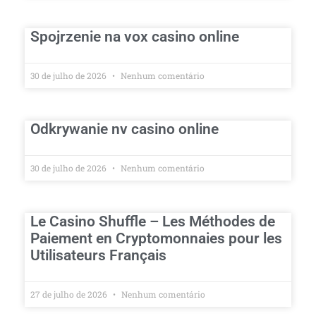
Spojrzenie na vox casino online
30 de julho de 2026
Nenhum comentário
Odkrywanie nv casino online
30 de julho de 2026
Nenhum comentário
Le Casino Shuffle – Les Méthodes de
Paiement en Cryptomonnaies pour les
Utilisateurs Français
27 de julho de 2026
Nenhum comentário