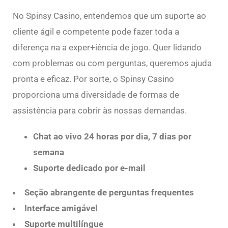
No Spinsy Casino, entendemos que um suporte ao
cliente ágil e competente pode fazer toda a
diferença na a exper+iência de jogo. Quer lidando
com problemas ou com perguntas, queremos ajuda
pronta e eficaz. Por sorte, o Spinsy Casino
proporciona uma diversidade de formas de
assistência para cobrir às nossas demandas.
Chat ao vivo 24 horas por dia, 7 dias por
semana
Suporte dedicado por e-mail
Seção abrangente de perguntas frequentes
Interface amigável
Suporte multilíngue