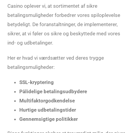
Casino oplever vi, at sortimentet af sikre
betalingsmuligheder forbedrer vores spiloplevelse
betydeligt. De foranstaltninger, de implementerer,
sikrer, at vi føler os sikre og beskyttede med vores
ind- og udbetalinger.
Her er hvad vi værdsætter ved deres trygge
betalingsmuligheder:
SSL-kryptering
Pålidelige betalingsudbydere
Multifaktorgodkendelse
Hurtige udbetalingstider
Gennemsigtige politikker