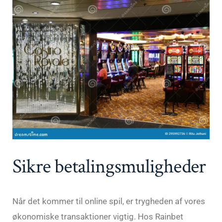
Sikre betalingsmuligheder
Når det kommer til online spil, er trygheden af vores
økonomiske transaktioner vigtig. Hos Rainbet