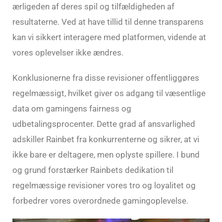
ærligeden af deres spil og tilfældigheden af
resultaterne. Ved at have tillid til denne transparens
kan vi sikkert interagere med platformen, vidende at
vores oplevelser ikke ændres.
Konklusionerne fra disse revisioner offentliggøres
regelmæssigt, hvilket giver os adgang til væsentlige
data om gamingens fairness og
udbetalingsprocenter. Dette grad af ansvarlighed
adskiller Rainbet fra konkurrenterne og sikrer, at vi
ikke bare er deltagere, men oplyste spillere. I bund
og grund forstærker Rainbets dedikation til
regelmæssige revisioner vores tro og loyalitet og
forbedrer vores overordnede gamingoplevelse.