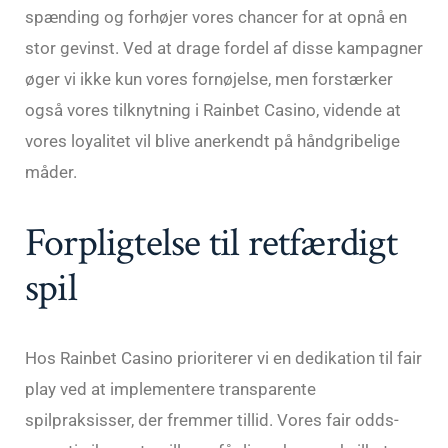
spænding og forhøjer vores chancer for at opnå en
stor gevinst. Ved at drage fordel af disse kampagner
øger vi ikke kun vores fornøjelse, men forstærker
også vores tilknytning i Rainbet Casino, vidende at
vores loyalitet vil blive anerkendt på håndgribelige
måder.
Forpligtelse til retfærdigt
spil
Hos Rainbet Casino prioriterer vi en dedikation til fair
play ved at implementere transparente
spilpraksisser, der fremmer tillid. Vores fair odds-