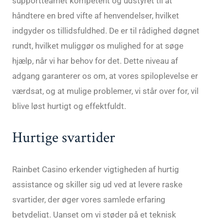
supportteamet kompetent og udstyret til at
håndtere en bred vifte af henvendelser, hvilket
indgyder os tillidsfuldhed. De er til rådighed døgnet
rundt, hvilket muliggør os mulighed for at søge
hjælp, når vi har behov for det. Dette niveau af
adgang garanterer os om, at vores spiloplevelse er
værdsat, og at mulige problemer, vi står over for, vil
blive løst hurtigt og effektfuldt.
Hurtige svartider
Rainbet Casino erkender vigtigheden af hurtig
assistance og skiller sig ud ved at levere raske
svartider, der øger vores samlede erfaring
betydeligt. Uanset om vi støder på et teknisk