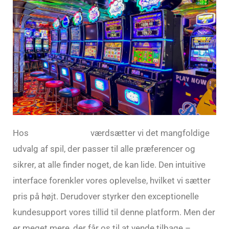
Hos
Rainbet Casino
værdsætter vi det mangfoldige
udvalg af spil, der passer til alle præferencer og
sikrer, at alle finder noget, de kan lide. Den intuitive
interface forenkler vores oplevelse, hvilket vi sætter
pris på højt. Derudover styrker den exceptionelle
kundesupport vores tillid til denne platform. Men der
er meget mere, der får os til at vende tilbage –