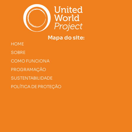
Mapa do site:
HOME
SOBRE
COMO FUNCIONA
PROGRAMAÇÃO
SUSTENTABILIDADE
POLÍTICA DE PROTEÇÃO