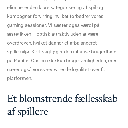
eliminerer den klare kategorisering af spil og
kampagner forvirring, hvilket forbedrer vores
gaming-sessioner. Vi sætter også værdi på
æstetikken – optisk attraktiv uden at være
overdreven, hvilket danner et afbalanceret
spillemiljø. Kort sagt øger den intuitive brugerflade
på Rainbet Casino ikke kun brugervenligheden, men
nærer også vores vedvarende loyalitet over for
platformen.
Et blomstrende fællesskab
af spillere