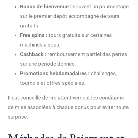
Bonus de bienvenue :
souvent un pourcentage
sur le premier dépôt accompagné de tours
gratuits.
Free spins :
tours gratuits sur certaines
machines à sous.
Cashback :
remboursement partiel des pertes
sur une période donnée.
Promotions hebdomadaires :
challenges,
tournois et offres spéciales.
Il est conseillé de lire attentivement les conditions
de mise associées à chaque bonus pour éviter toute
surprise.