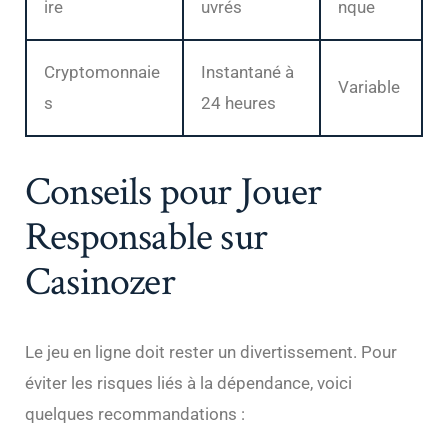
ire
uvrés
nque
Cryptomonnaie
Instantané à
Variable
s
24 heures
Conseils pour Jouer
Responsable sur
Casinozer
Le jeu en ligne doit rester un divertissement. Pour
éviter les risques liés à la dépendance, voici
quelques recommandations :