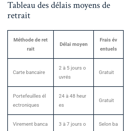
Tableau des délais moyens de
retrait
Méthode de ret
Frais év
Délai moyen
rait
entuels
2 à 5 jours o
Carte bancaire
Gratuit
uvrés
Portefeuilles él
24 à 48 heur
Gratuit
ectroniques
es
Virement banca
3 à 7 jours o
Selon ba