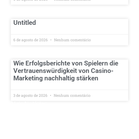
Untitled
6 de agosto de 2026
Nenhum comentário
Wie Erfolgsberichte von Spielern die
Vertrauenswürdigkeit von Casino-
Marketing nachhaltig stärken
3 de agosto de 2026
Nenhum comentário
Mais Notícias