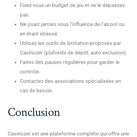
Fixez-vous un budget de jeu et ne le dépassez
pas.
Ne jouez jamais sous l’influence de l’alcool ou
en étant stressé.
Utilisez les outils de limitation proposés par
Casinozer (plafonds de dépôt, auto-exclusion).
Faites des pauses régulières pour garder le
contrôle.
Contactez des associations spécialisées en
cas de besoin.
Conclusion
Casinozer est une plateforme complète qui offre une