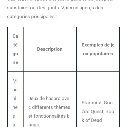
satisfaire tous les goûts. Voici un aperçu des
catégories principales :
Ca
té
Exemples de je
Description
go
ux populaires
rie
M
ac
hi
Jeux de hasard ave
Starburst, Gon
ne
c différents thèmes
zo’s Quest, Boo
s
et fonctionnalités b
k of Dead
à
onus.