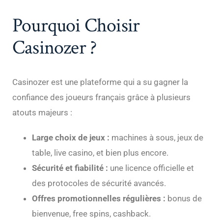
Pourquoi Choisir
Casinozer ?
Casinozer est une plateforme qui a su gagner la
confiance des joueurs français grâce à plusieurs
atouts majeurs :
Large choix de jeux :
machines à sous, jeux de
table, live casino, et bien plus encore.
Sécurité et fiabilité :
une licence officielle et
des protocoles de sécurité avancés.
Offres promotionnelles régulières :
bonus de
bienvenue, free spins, cashback.