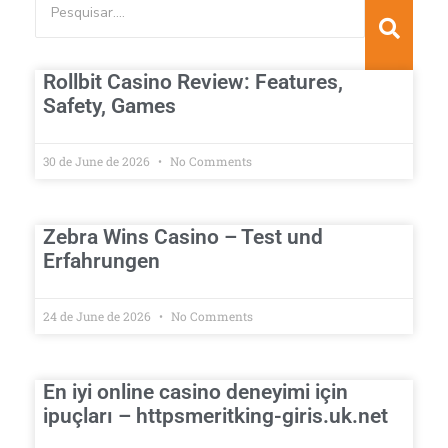
Rollbit Casino Review: Features,
Safety, Games
30 de June de 2026
No Comments
Zebra Wins Casino – Test und
Erfahrungen
24 de June de 2026
No Comments
En iyi online casino deneyimi için
ipuçları – httpsmeritking-giris.uk.net