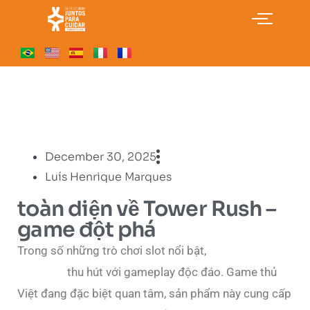
December 30, 2025
Luís Henrique Marques
toàn diện về Tower Rush –
game đột phá
Trong số những trò chơi slot nổi bật,
Tower Rush
Galaxsys
thu hút với gameplay độc đáo. Game thủ
Việt đang đặc biệt quan tâm, sản phẩm này cung cấp