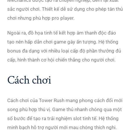
sắc người chơi. Thiết kế dễ sử dụng cho phép tân thủ
chơi nhưng phù hợp pro player.
Ngoài ra, đồ họa tinh tế kết hợp âm thanh độc đáo
tạo nên hấp dẫn chơi game gây ấn tượng. Hệ thống
bonus đa dạng với nhiều loại cấp độ phần thưởng đủ
cấp, hình thành cơ hội chiến thắng cho người chơi.
Cách chơi
Cách chơi của Tower Rush mang phong cách đổi mới
song phù hợp thú vị. Game thủ nhanh chóng qua một
số bước để tạo ra trải nghiệm slot tinh tế. Hệ thống
minh bạch hỗ trợ người mới mau chóng thích nghi.