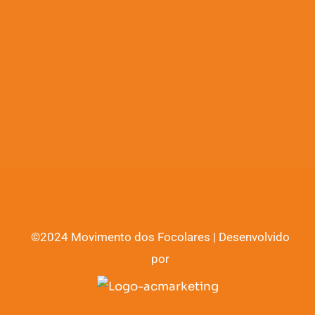
©2024 Movimento dos Focolares | Desenvolvido
por