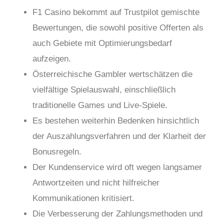
F1 Casino bekommt auf Trustpilot gemischte
Bewertungen, die sowohl positive Offerten als
auch Gebiete mit Optimierungsbedarf
aufzeigen.
Österreichische Gambler wertschätzen die
vielfältige Spielauswahl, einschließlich
traditionelle Games und Live-Spiele.
Es bestehen weiterhin Bedenken hinsichtlich
der Auszahlungsverfahren und der Klarheit der
Bonusregeln.
Der Kundenservice wird oft wegen langsamer
Antwortzeiten und nicht hilfreicher
Kommunikationen kritisiert.
Die Verbesserung der Zahlungsmethoden und