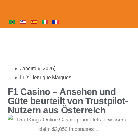
Janeiro 6, 2026
Luís Henrique Marques
F1 Casino – Ansehen und
Güte beurteilt von Trustpilot-
Nutzern aus Österreich