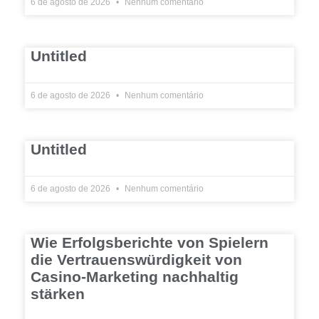
6 de agosto de 2026
Nenhum comentário
Untitled
6 de agosto de 2026
Nenhum comentário
Untitled
6 de agosto de 2026
Nenhum comentário
Wie Erfolgsberichte von Spielern
die Vertrauenswürdigkeit von
Casino-Marketing nachhaltig
stärken