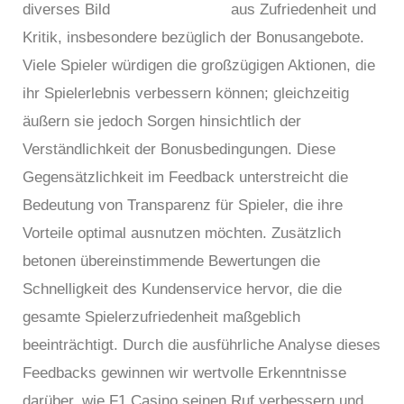
diverses Bild
crunchbase.com
aus Zufriedenheit und
Kritik, insbesondere bezüglich der Bonusangebote.
Viele Spieler würdigen die großzügigen Aktionen, die
ihr Spielerlebnis verbessern können; gleichzeitig
äußern sie jedoch Sorgen hinsichtlich der
Verständlichkeit der Bonusbedingungen. Diese
Gegensätzlichkeit im Feedback unterstreicht die
Bedeutung von Transparenz für Spieler, die ihre
Vorteile optimal ausnutzen möchten. Zusätzlich
betonen übereinstimmende Bewertungen die
Schnelligkeit des Kundenservice hervor, die die
gesamte Spielerzufriedenheit maßgeblich
beeinträchtigt. Durch die ausführliche Analyse dieses
Feedbacks gewinnen wir wertvolle Erkenntnisse
darüber, wie F1 Casino seinen Ruf verbessern und