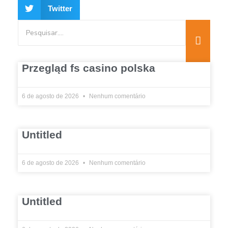
Twitter
Przegląd fs casino polska
6 de agosto de 2026
Nenhum comentário
Untitled
6 de agosto de 2026
Nenhum comentário
Untitled