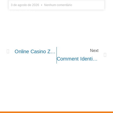
3 de agosto de 2026
Nenhum comentário
Mais Notícias
Next
Online Casino Zonder Cruks: Uitgebreide Speelvrijheid Voor Nederlandse Gokkers
Comment Identifier Un Casino En Ligne De Confiance Et Sûr Pour Jouer Sereinement