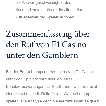
der Antwortgeschwindigkeit des
Kundendienstes könnte die allgemeine
Zufriedenheit der Spieler erhöhen.
Zusammenfassung über
den Ruf von F1 Casino
unter den Gamblern
Bei der Betrachtung des Ansehens von F1 Casino
unter den Spielern wird deutlich, dass
Benutzerbewertungen auf Plattformen wie Trustpilot
eine entscheidende Rolle für die Wahrnehmung
spielen. Die Analyse der Spielererfahrungen zeigt ein