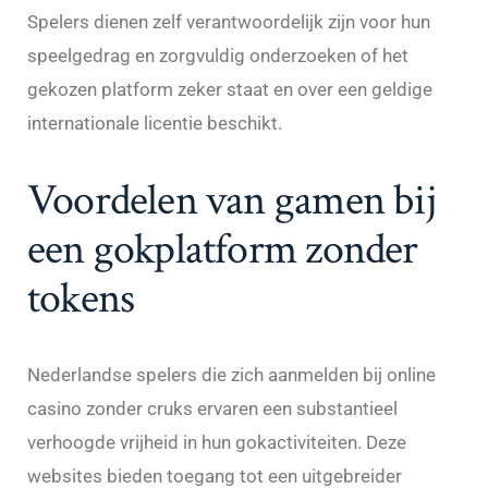
Spelers dienen zelf verantwoordelijk zijn voor hun
speelgedrag en zorgvuldig onderzoeken of het
gekozen platform zeker staat en over een geldige
internationale licentie beschikt.
Voordelen van gamen bij
een gokplatform zonder
tokens
Nederlandse spelers die zich aanmelden bij online
casino zonder cruks ervaren een substantieel
verhoogde vrijheid in hun gokactiviteiten. Deze
websites bieden toegang tot een uitgebreider