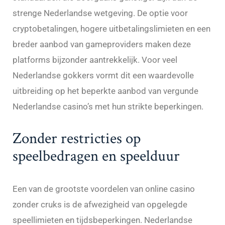
strenge Nederlandse wetgeving. De optie voor
cryptobetalingen, hogere uitbetalingslimieten en een
breder aanbod van gameproviders maken deze
platforms bijzonder aantrekkelijk. Voor veel
Nederlandse gokkers vormt dit een waardevolle
uitbreiding op het beperkte aanbod van vergunde
Nederlandse casino’s met hun strikte beperkingen.
Zonder restricties op
speelbedragen en speelduur
Een van de grootste voordelen van online casino
zonder cruks is de afwezigheid van opgelegde
speellimieten en tijdsbeperkingen. Nederlandse