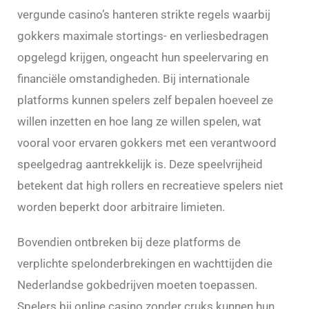
vergunde casino’s hanteren strikte regels waarbij
gokkers maximale stortings- en verliesbedragen
opgelegd krijgen, ongeacht hun speelervaring en
financiële omstandigheden. Bij internationale
platforms kunnen spelers zelf bepalen hoeveel ze
willen inzetten en hoe lang ze willen spelen, wat
vooral voor ervaren gokkers met een verantwoord
speelgedrag aantrekkelijk is. Deze speelvrijheid
betekent dat high rollers en recreatieve spelers niet
worden beperkt door arbitraire limieten.
Bovendien ontbreken bij deze platforms de
verplichte spelonderbrekingen en wachttijden die
Nederlandse gokbedrijven moeten toepassen.
Spelers bij online casino zonder cruks kunnen hun