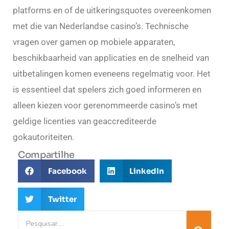
platforms en of de uitkeringsquotes overeenkomen
met die van Nederlandse casino’s. Technische
vragen over gamen op mobiele apparaten,
beschikbaarheid van applicaties en de snelheid van
uitbetalingen komen eveneens regelmatig voor. Het
is essentieel dat spelers zich goed informeren en
alleen kiezen voor gerenommeerde casino’s met
geldige licenties van geaccrediteerde
gokautoriteiten.
Compartilhe
Facebook
LinkedIn
Twitter