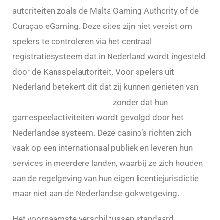
autoriteiten zoals de Malta Gaming Authority of de
Curaçao eGaming. Deze sites zijn niet vereist om
spelers te controleren via het centraal
registratiesysteem dat in Nederland wordt ingesteld
door de Kansspelautoriteit. Voor spelers uit
Nederland betekent dit dat zij kunnen genieten van
online casino zonder cruks
zonder dat hun
gamespeelactiviteiten wordt gevolgd door het
Nederlandse systeem. Deze casino’s richten zich
vaak op een internationaal publiek en leveren hun
services in meerdere landen, waarbij ze zich houden
aan de regelgeving van hun eigen licentiejurisdictie
maar niet aan de Nederlandse gokwetgeving.
Het voornaamste verschil tussen standaard