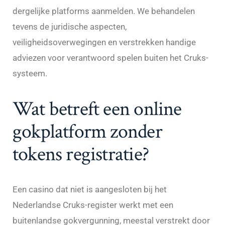
dergelijke platforms aanmelden. We behandelen
tevens de juridische aspecten,
veiligheidsoverwegingen en verstrekken handige
adviezen voor verantwoord spelen buiten het Cruks-
systeem.
Wat betreft een online
gokplatform zonder
tokens registratie?
Een casino dat niet is aangesloten bij het
Nederlandse Cruks-register werkt met een
buitenlandse gokvergunning, meestal verstrekt door