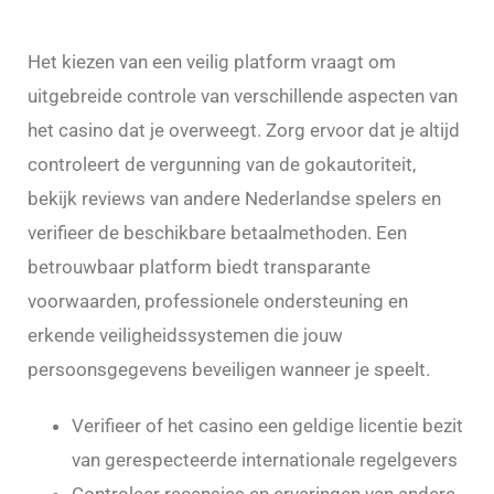
Het kiezen van een veilig platform vraagt om
uitgebreide controle van verschillende aspecten van
het casino dat je overweegt. Zorg ervoor dat je altijd
controleert de vergunning van de gokautoriteit,
bekijk reviews van andere Nederlandse spelers en
verifieer de beschikbare betaalmethoden. Een
betrouwbaar platform biedt transparante
voorwaarden, professionele ondersteuning en
erkende veiligheidssystemen die jouw
persoonsgegevens beveiligen wanneer je speelt.
Verifieer of het casino een geldige licentie bezit
van gerespecteerde internationale regelgevers
Controleer recensies en ervaringen van andere