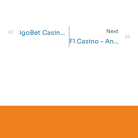
Next
IgoBet Casino – Zeker, Betrouwbaar En Lonend Gokken In Nederland
F1 Casino – Ansehen Und Güte Beurteilt Von Trustpilot-Nutzern Aus Österreich