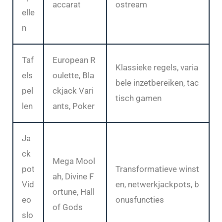
accarat
ostream
elle
n
Taf
European R
Klassieke regels, varia
els
oulette, Bla
bele inzetbereiken, tac
pel
ckjack Vari
tisch gamen
len
ants, Poker
Ja
ck
Mega Mool
pot
Transformatieve winst
ah, Divine F
Vid
en, netwerkjackpots, b
ortune, Hall
eo
onusfuncties
of Gods
slo