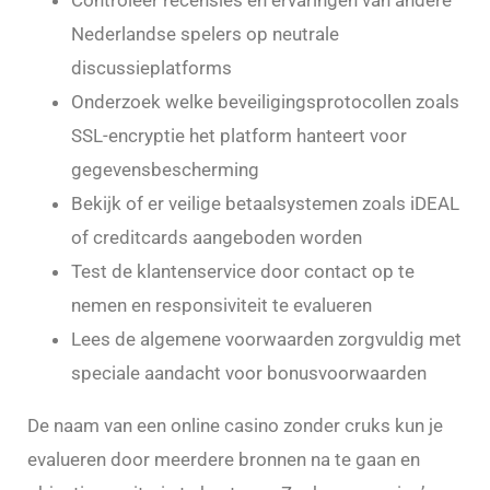
Nederlandse spelers op neutrale
discussieplatforms
Onderzoek welke beveiligingsprotocollen zoals
SSL-encryptie het platform hanteert voor
gegevensbescherming
Bekijk of er veilige betaalsystemen zoals iDEAL
of creditcards aangeboden worden
Test de klantenservice door contact op te
nemen en responsiviteit te evalueren
Lees de algemene voorwaarden zorgvuldig met
speciale aandacht voor bonusvoorwaarden
De naam van een online casino zonder cruks kun je
evalueren door meerdere bronnen na te gaan en