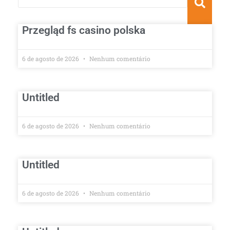
Przegląd fs casino polska
6 de agosto de 2026
Nenhum comentário
Untitled
6 de agosto de 2026
Nenhum comentário
Untitled
6 de agosto de 2026
Nenhum comentário