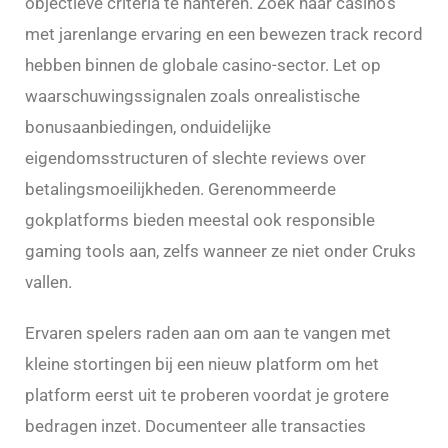
objectieve criteria te hanteren. Zoek naar casino’s
met jarenlange ervaring en een bewezen track record
hebben binnen de globale casino-sector. Let op
waarschuwingssignalen zoals onrealistische
bonusaanbiedingen, onduidelijke
eigendomsstructuren of slechte reviews over
betalingsmoeilijkheden. Gerenommeerde
gokplatforms bieden meestal ook responsible
gaming tools aan, zelfs wanneer ze niet onder Cruks
vallen.
Ervaren spelers raden aan om aan te vangen met
kleine stortingen bij een nieuw platform om het
platform eerst uit te proberen voordat je grotere
bedragen inzet. Documenteer alle transacties