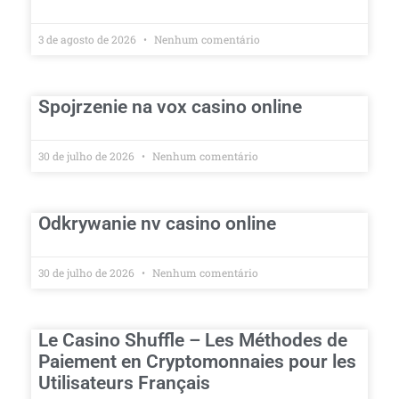
3 de agosto de 2026
Nenhum comentário
Spojrzenie na vox casino online
30 de julho de 2026
Nenhum comentário
Odkrywanie nv casino online
30 de julho de 2026
Nenhum comentário
Le Casino Shuffle – Les Méthodes de
Paiement en Cryptomonnaies pour les
Utilisateurs Français