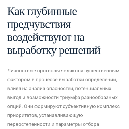
Как глубинные
предчувствия
воздействуют на
выработку решений
Личностные прогнозы являются существенным
фактором в процессе выработки определений,
влияя на анализ опасностей, потенциальных
выгод и возможности триумфа разнообразных
опций. Они формируют субъективную комплекс
приоритетов, устанавливающую
первостепенности и параметры отбора