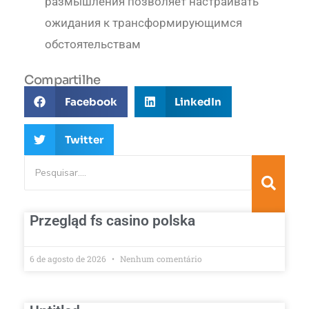
размышления позволяет настраивать
ожидания к трансформирующимся
обстоятельствам
Compartilhe
Facebook
LinkedIn
Twitter
Przegląd fs casino polska
6 de agosto de 2026
Nenhum comentário