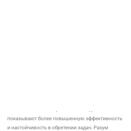
деятельности. Когда личность пинап казино
представляет себе положительный исход,
включается система поощрения, продуцируя
нейромедиаторы и другие биологически
активные вещества, которые мотивируют
преднамеренное действия.
Мозговые сети, ответственные за планирование
и выполнение операций, отвечают на
психические представления будущего как на
настоящие стимулы. Данное обстоятельство
проясняет, почему индивиды с четкими
оптимистичными образами о исходе
показывают более повышенную эффективность
и настойчивость в обретении задач. Разум