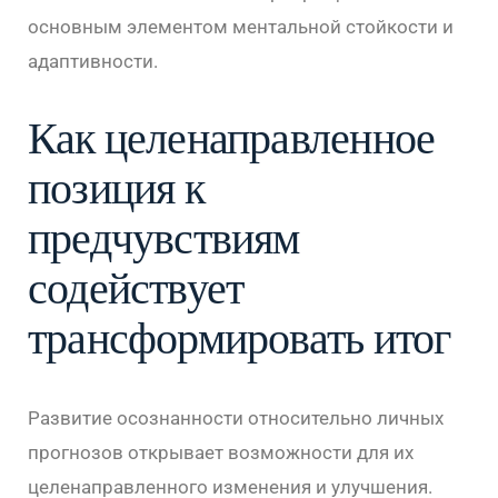
основным элементом ментальной стойкости и
адаптивности.
Как целенаправленное
позиция к
предчувствиям
содействует
трансформировать итог
Развитие осознанности относительно личных
прогнозов открывает возможности для их
целенаправленного изменения и улучшения.