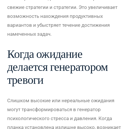
свежие стратегии и стратегии. Это увеличивает
возможность нахождения продуктивных
вариантов и убыстряет течение достижения
намеченных задач.
Когда ожидание
делается генератором
тревоги
Слишком высокие или нереальные ожидания
могут трансформироваться в генератор
психологического стресса и давления. Когда
планка установлена излишне высоко, возникает