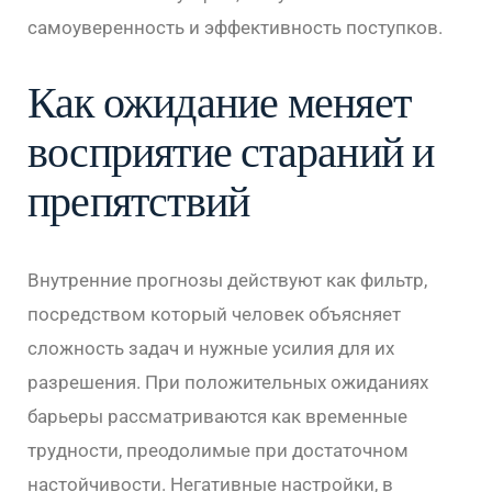
самоуверенность и эффективность поступков.
Как ожидание меняет
восприятие стараний и
препятствий
Внутренние прогнозы действуют как фильтр,
посредством который человек объясняет
сложность задач и нужные усилия для их
разрешения. При положительных ожиданиях
барьеры рассматриваются как временные
трудности, преодолимые при достаточном
настойчивости. Негативные настройки, в