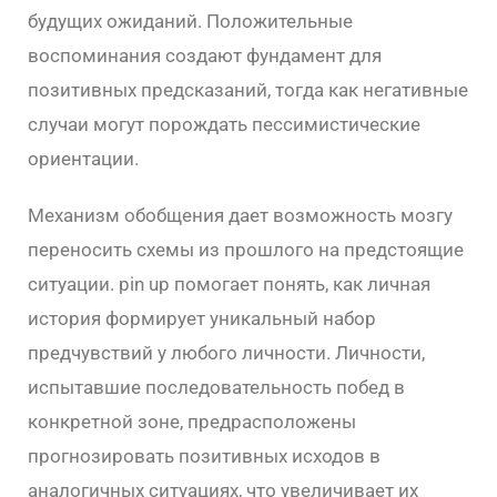
будущих ожиданий. Положительные
воспоминания создают фундамент для
позитивных предсказаний, тогда как негативные
случаи могут порождать пессимистические
ориентации.
Механизм обобщения дает возможность мозгу
переносить схемы из прошлого на предстоящие
ситуации. pin up помогает понять, как личная
история формирует уникальный набор
предчувствий у любого личности. Личности,
испытавшие последовательность побед в
конкретной зоне, предрасположены
прогнозировать позитивных исходов в
аналогичных ситуациях, что увеличивает их