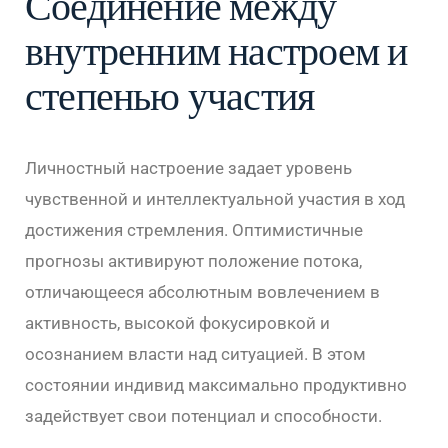
Соединение между
внутренним настроем и
степенью участия
Личностный настроение задает уровень
чувственной и интеллектуальной участия в ход
достижения стремления. Оптимистичные
прогнозы активируют положение потока,
отличающееся абсолютным вовлечением в
активность, высокой фокусировкой и
осознанием власти над ситуацией. В этом
состоянии индивид максимально продуктивно
задействует свои потенциал и способности.