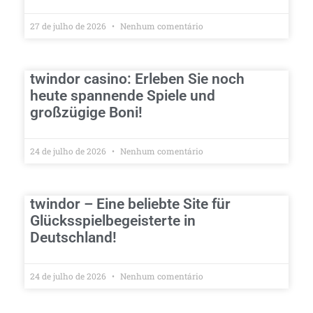
27 de julho de 2026
Nenhum comentário
twindor casino: Erleben Sie noch
heute spannende Spiele und
großzügige Boni!
24 de julho de 2026
Nenhum comentário
twindor – Eine beliebte Site für
Glücksspielbegeisterte in
Deutschland!
24 de julho de 2026
Nenhum comentário