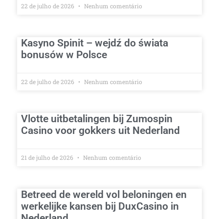
22 de julho de 2026
Nenhum comentário
Kasyno Spinit – wejdź do świata
bonusów w Polsce
22 de julho de 2026
Nenhum comentário
Vlotte uitbetalingen bij Zumospin
Casino voor gokkers uit Nederland
21 de julho de 2026
Nenhum comentário
Betreed de wereld vol beloningen en
werkelijke kansen bij DuxCasino in
Nederland.