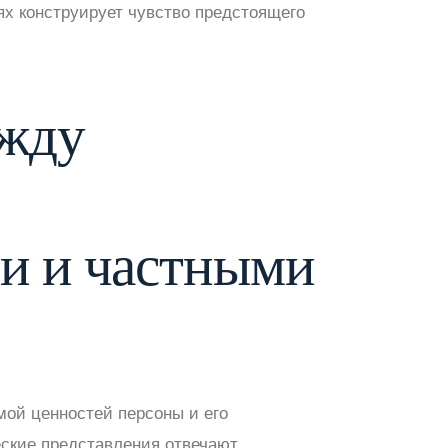
х конструирует чувство предстоящего
ежду
и и частными
мой ценностей персоны и его
ские представления отвечают