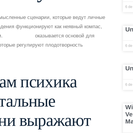
6 de
мысленные сценарии, которые ведут личные
идения функционируют как неявный компас,
Un
м.
casino daddy
оказывается основой для
оторые регулируют плодотворность
6 de
Un
ам психика
6 de
тальные
Wi
они выражают
Ve
Ma