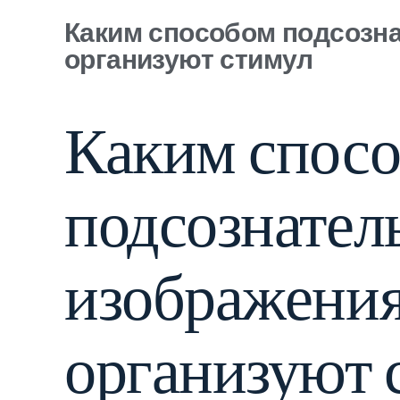
Каким способом подсозн
организуют стимул
Каким спос
подсознател
изображени
организуют 