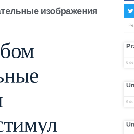
ательные изображения
обом
Pr
6 de
ьные
Un
я
6 de
стимул
Un