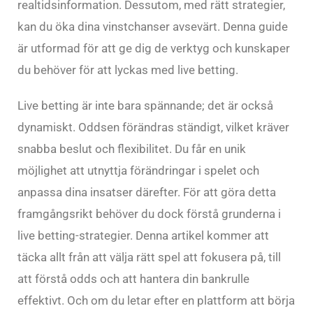
realtidsinformation. Dessutom, med rätt strategier,
kan du öka dina vinstchanser avsevärt. Denna guide
är utformad för att ge dig de verktyg och kunskaper
du behöver för att lyckas med live betting.
Live betting är inte bara spännande; det är också
dynamiskt. Oddsen förändras ständigt, vilket kräver
snabba beslut och flexibilitet. Du får en unik
möjlighet att utnyttja förändringar i spelet och
anpassa dina insatser därefter. För att göra detta
framgångsrikt behöver du dock förstå grunderna i
live betting-strategier. Denna artikel kommer att
täcka allt från att välja rätt spel att fokusera på, till
att förstå odds och att hantera din bankrulle
effektivt. Och om du letar efter en plattform att börja