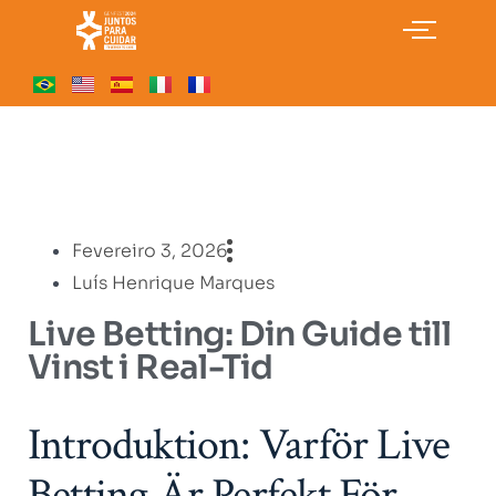
Fevereiro 3, 2026
Luís Henrique Marques
Live Betting: Din Guide till
Vinst i Real-Tid
Introduktion: Varför Live
Betting Är Perfekt För