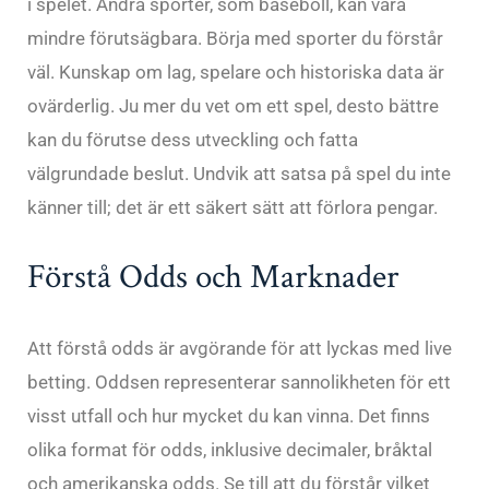
i spelet. Andra sporter, som baseboll, kan vara
mindre förutsägbara. Börja med sporter du förstår
väl. Kunskap om lag, spelare och historiska data är
ovärderlig. Ju mer du vet om ett spel, desto bättre
kan du förutse dess utveckling och fatta
välgrundade beslut. Undvik att satsa på spel du inte
känner till; det är ett säkert sätt att förlora pengar.
Förstå Odds och Marknader
Att förstå odds är avgörande för att lyckas med live
betting. Oddsen representerar sannolikheten för ett
visst utfall och hur mycket du kan vinna. Det finns
olika format för odds, inklusive decimaler, bråktal
och amerikanska odds. Se till att du förstår vilket