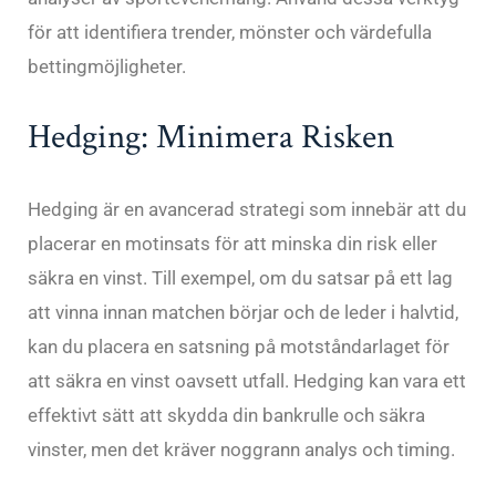
för att identifiera trender, mönster och värdefulla
bettingmöjligheter.
Hedging: Minimera Risken
Hedging är en avancerad strategi som innebär att du
placerar en motinsats för att minska din risk eller
säkra en vinst. Till exempel, om du satsar på ett lag
att vinna innan matchen börjar och de leder i halvtid,
kan du placera en satsning på motståndarlaget för
att säkra en vinst oavsett utfall. Hedging kan vara ett
effektivt sätt att skydda din bankrulle och säkra
vinster, men det kräver noggrann analys och timing.