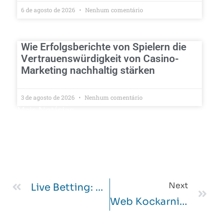
6 de agosto de 2026
Nenhum comentário
Wie Erfolgsberichte von Spielern die
Vertrauenswürdigkeit von Casino-
Marketing nachhaltig stärken
3 de agosto de 2026
Nenhum comentário
Mais Notícias
Next
Live Betting: Din Guide Till Vinst I Real-Tid
Web Kockarnice Za Pravi Novac 2026. Najbolje Isplate Online Kockarnice U SAD-U Wildrobin Automati