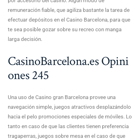
por accesorio del casino. Algún modo de
remuneración fiable, que agiliza bastante la tarea de
efectuar depósitos en el Casino Barcelona, para que
te sea posible gozar sobre su recreo con manga
larga decisión.
CasinoBarcelona.es Opini
ones 245
Una uso de Casino gran Barcelona provee una
navegación simple, juegos atractivos desplazándolo
hacia el pelo promociones especiales de móviles. Lo
tanto en caso de que las clientes tienen preferencia
tragaperras, juegos sobre mesa en el caso de que