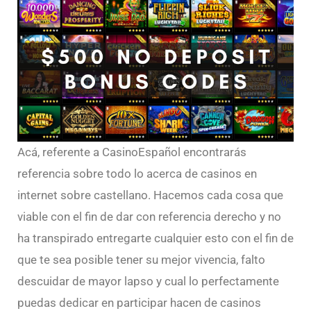
Acá, referente a CasinoEspañol encontrarás
referencia sobre todo lo acerca de casinos en
internet sobre castellano. Hacemos cada cosa que
viable con el fin de dar con referencia derecho y no
ha transpirado entregarte cualquier esto con el fin de
que te sea posible tener su mejor vivencia, falto
descuidar de mayor lapso y cual lo perfectamente
puedas dedicar en participar hacen de casinos