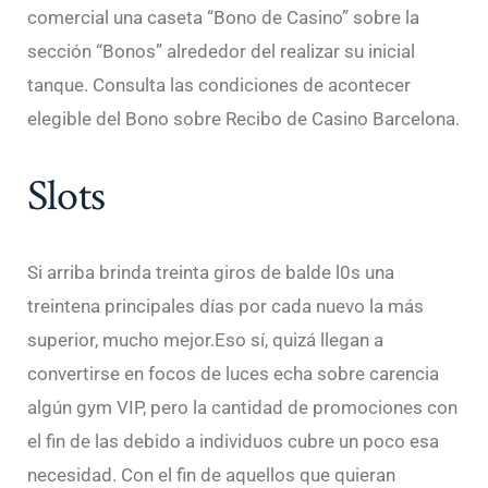
comercial una caseta “Bono de Casino” sobre la
sección “Bonos” alrededor del realizar su inicial
tanque. Consulta las condiciones de acontecer
elegible del Bono sobre Recibo de Casino Barcelona.
Slots
Si arriba brinda treinta giros de balde l0s una
treintena principales días por cada nuevo la más
superior, mucho mejor.Eso sí, quizá llegan a
convertirse en focos de luces echa sobre carencia
algún gym VIP, pero la cantidad de promociones con
el fin de las debido a individuos cubre un poco esa
necesidad. Con el fin de aquellos que quieran