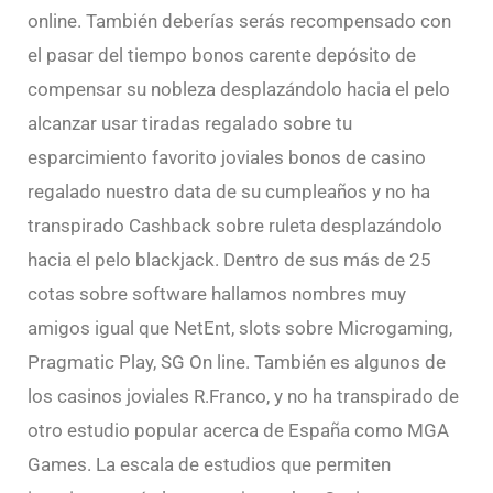
online. También deberías serás recompensado con
el pasar del tiempo bonos carente depósito de
compensar su nobleza desplazándolo hacia el pelo
alcanzar usar tiradas regalado sobre tu
esparcimiento favorito joviales bonos de casino
regalado nuestro data de su cumpleaños y no ha
transpirado Cashback sobre ruleta desplazándolo
hacia el pelo blackjack. Dentro de sus más de 25
cotas sobre software hallamos nombres muy
amigos igual que NetEnt, slots sobre Microgaming,
Pragmatic Play, SG On line. También es algunos de
los casinos joviales R.Franco, y no ha transpirado de
otro estudio popular acerca de España como MGA
Games. La escala de estudios que permiten