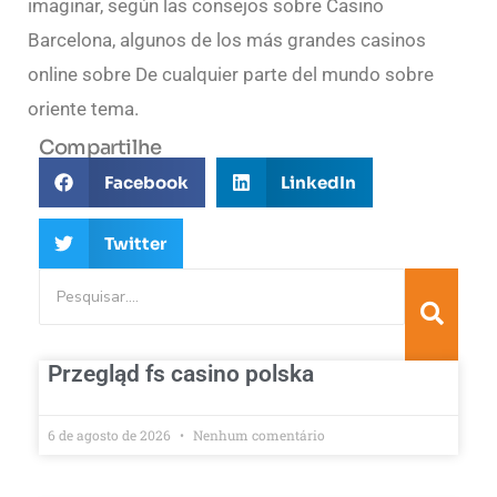
imaginar, según las consejos sobre Casino
Barcelona, algunos de los más grandes casinos
online sobre De cualquier parte del mundo sobre
oriente tema.
Compartilhe
Facebook
LinkedIn
Twitter
Przegląd fs casino polska
6 de agosto de 2026
Nenhum comentário