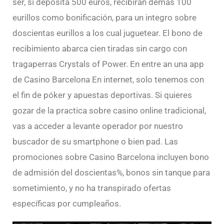
ser, si deposita 500 euros, recibirán demás 100
eurillos como bonificación, para un integro sobre
doscientas eurillos a los cual juguetear. El bono de
recibimiento abarca cien tiradas sin cargo con
tragaperras Crystals of Power. En entre an una app
de Casino Barcelona En internet, solo tenemos con
el fin de póker y apuestas deportivas. Si quieres
gozar de la practica sobre casino online tradicional,
vas a acceder a levante operador por nuestro
buscador de su smartphone o bien pad. Las
promociones sobre Casino Barcelona incluyen bono
de admisión del doscientas%, bonos sin tanque para
sometimiento, y no ha transpirado ofertas
específicas por cumpleaños.