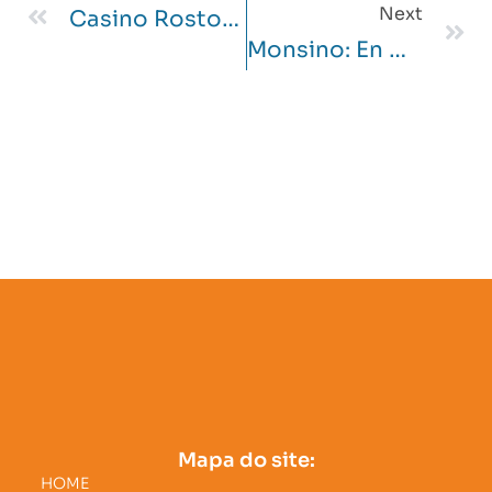
Next
Casino Rostock – Erfolge In Glück Und Strategie Erzielen
Monsino: En Djupdykning I Belöningsstrukturen För Svenska Slotspelare
Mapa do site:
HOME