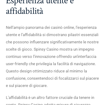
Esperienza utente e
affidabilità
Nell’ampio panorama dei casinò online, l’esperienza
utente e l’affidabilità si dimostrano pilastri essenziali
che possono influenzare significativamente le nostre
scelte di gioco. Spinsy Casino mostra un impegno
continuo verso l’innovazione offrendo un’interfaccia
user-friendly che privilegia la facilità di navigazione.
Questo design ottimizzato riduce al minimo la
confusione, consentendoci di focalizzarci sul piacere
e sul piacere di giocare.
L’affidabilità è un altro fattore cruciale da tenere in
conto. Spinsy Casino adotta misure di sicurezza