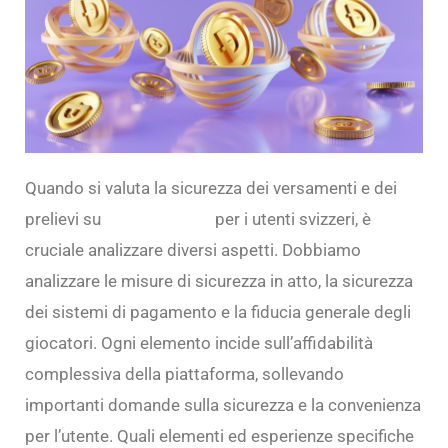
Quando si valuta la sicurezza dei versamenti e dei
prelievi su
Spinsy Casino
per i utenti svizzeri, è
cruciale analizzare diversi aspetti. Dobbiamo
analizzare le misure di sicurezza in atto, la sicurezza
dei sistemi di pagamento e la fiducia generale degli
giocatori. Ogni elemento incide sull’affidabilità
complessiva della piattaforma, sollevando
importanti domande sulla sicurezza e la convenienza
per l’utente. Quali elementi ed esperienze specifiche