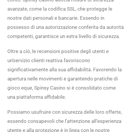
avanzate, come la codifica SSL, che protegge le
nostre dati personali e bancarie. Essendo in
possesso di una autorizzazione conferita da autorità
competenti, garantisce un extra livello di sicurezza.
Oltre a ciò, le recensioni positive degli utenti e
un’servizio clienti reattiva favoriscono
significativamente alla sua affidabilità. Favorendo la
apertura nelle movimenti e garantendo pratiche di
gioco eque, Spinsy Casino si è consolidato come
una piattaforma affidabile.
Possiamo usufruire con sicurezza delle loro offerte,
essendo consapevoli che l’attenzione all’esperienza
utente e alla protezione è in linea con le nostre