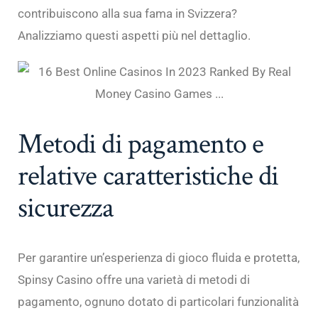
contribuiscono alla sua fama in Svizzera?
Analizziamo questi aspetti più nel dettaglio.
Metodi di pagamento e
relative caratteristiche di
sicurezza
Per garantire un’esperienza di gioco fluida e protetta,
Spinsy Casino offre una varietà di metodi di
pagamento, ognuno dotato di particolari funzionalità