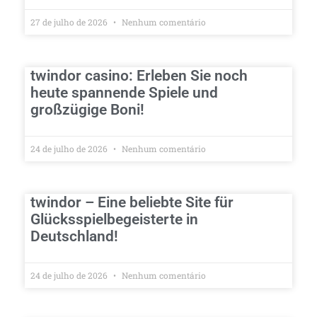
27 de julho de 2026
Nenhum comentário
twindor casino: Erleben Sie noch
heute spannende Spiele und
großzügige Boni!
24 de julho de 2026
Nenhum comentário
twindor – Eine beliebte Site für
Glücksspielbegeisterte in
Deutschland!
24 de julho de 2026
Nenhum comentário
twindor: Alles, was Sie über diese Top-