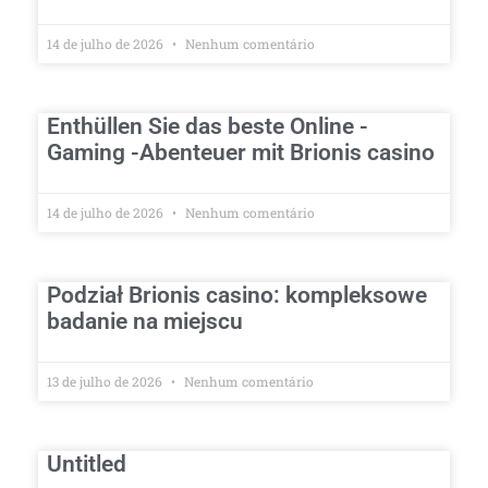
14 de julho de 2026
Nenhum comentário
Enthüllen Sie das beste Online -
Gaming -Abenteuer mit Brionis casino
14 de julho de 2026
Nenhum comentário
Podział Brionis casino: kompleksowe
badanie na miejscu
13 de julho de 2026
Nenhum comentário
Untitled