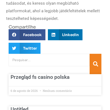
platformokat, ahol a legjobb játékfeltételek mellett
tesztelheted képességeidet.
Compartilhe
Facebook
LinkedIn
Twitter
Przegląd fs casino polska
6 de agosto de 2026
Nenhum comentário
Untitled