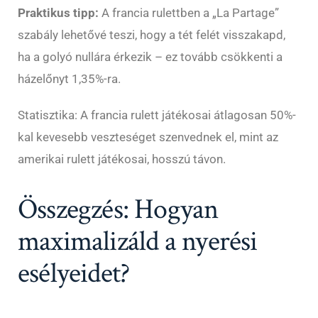
szabály lehetővé teszi, hogy a tét felét visszakapd,
ha a golyó nullára érkezik – ez tovább csökkenti a
házelőnyt 1,35%-ra.
Statisztika: A francia rulett játékosai átlagosan 50%-
kal kevesebb veszteséget szenvednek el, mint az
amerikai rulett játékosai, hosszú távon.
Összegzés: Hogyan
maximalizáld a nyerési
esélyeidet?
Az alacsony házelőnnyel rendelkező kaszinójátékok