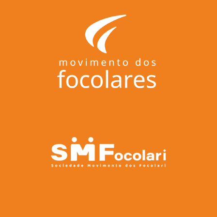
Experience The Ultimate Thrill With Sol Casinos Jackpot Journey Slots