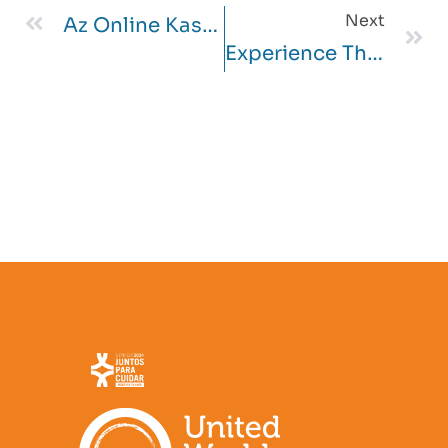
Untitled
8 de julho de 2026
Nenhum comentário
Vox Casino
7 de julho de 2026
Nenhum comentário
Vox Casino
7 de julho de 2026
Nenhum comentário