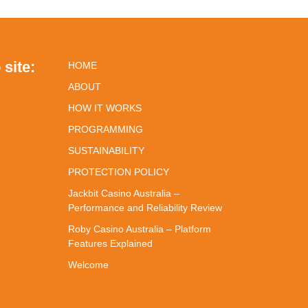
site:
HOME
ABOUT
HOW IT WORKS
PROGRAMMING
SUSTAINABILITY
PROTECTION POLICY
Jackbit Casino Australia –
Performance and Reliability Review
Roby Casino Australia – Platform
Features Explained
Welcome