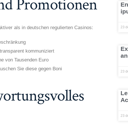
nd Promotionen
En
ip
tiver als in deutschen regulierten Casinos:
23 d
eschränkung
Ex
transparent kommuniziert
an
he von Tausenden Euro
uschen Sie diese gegen Boni
23 d
wortungsvolles
Le
Ac
23 d