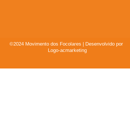
©2024 Movimento dos Focolares | Desenvolvido por