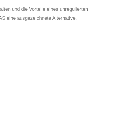
alten und die Vorteile eines unregulierten
S eine ausgezeichnete Alternative.