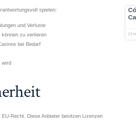
Có
antwortungsvoll spielen:
Ca
hlungen und Verluste
23 d
n können zu verlieren
Mais
Casinos bei Bedarf
 wird
herheit
f EU-Recht. Diese Anbieter besitzen Lizenzen