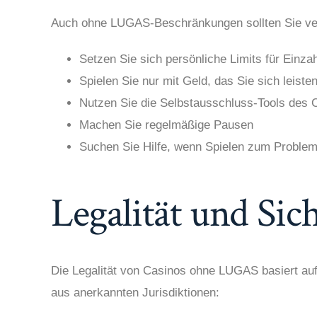
Auch ohne LUGAS-Beschränkungen sollten Sie ver
Setzen Sie sich persönliche Limits für Einza
Spielen Sie nur mit Geld, das Sie sich leiste
Nutzen Sie die Selbstausschluss-Tools des 
Machen Sie regelmäßige Pausen
Suchen Sie Hilfe, wenn Spielen zum Problem
Legalität und Sic
Die Legalität von Casinos ohne LUGAS basiert au
aus anerkannten Jurisdiktionen: