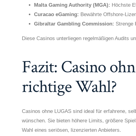
Malta Gaming Authority (MGA):
Höchste E
Curacao eGaming:
Bewährte Offshore-Lize
Gibraltar Gambling Commission:
Strenge 
Diese Casinos unterliegen regelmäßigen Audits und
Fazit: Casino o
richtige Wahl?
Casinos ohne LUGAS sind ideal für erfahrene, selb
wünschen. Sie bieten höhere Limits, größere Spiela
Wahl eines seriösen, lizenzierten Anbieters.