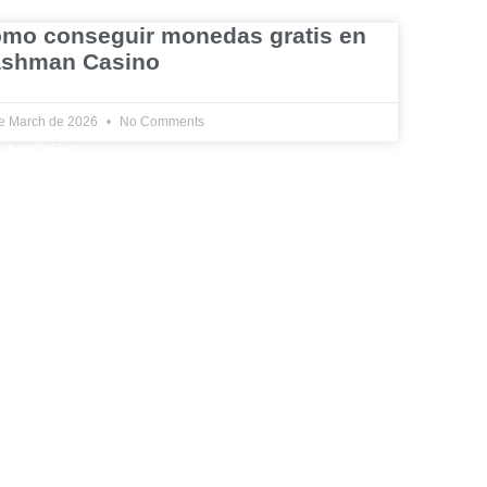
mo conseguir monedas gratis en
shman Casino
e March de 2026
No Comments
 Notícias