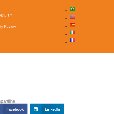
BILITY
ity Review
artilhe
Facebook
LinkedIn