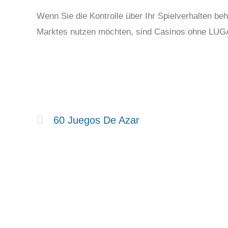
Wenn Sie die Kontrolle über Ihr Spielverhalten beh
Marktes nutzen möchten, sind Casinos ohne LUGA
60 Juegos De Azar