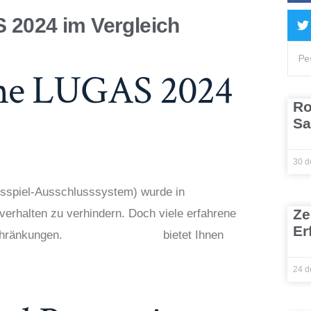
 2024 im Vergleich
hne LUGAS 2024
Ro
Sa
30 d
spiel-Ausschlusssystem) wurde in
Ze
verhalten zu verhindern. Doch viele erfahrene
Er
chränkungen.
casino ohne lugas
bietet Ihnen
24 d